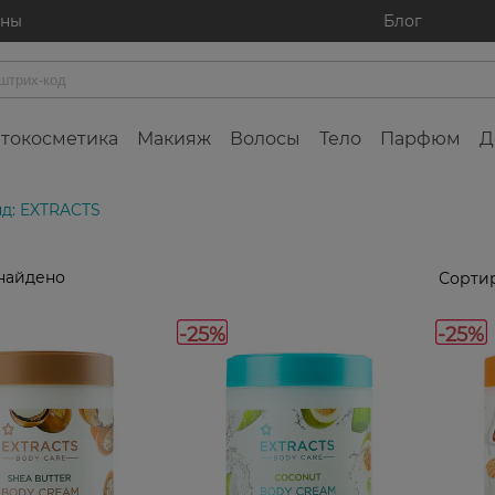
ины
Блог
токосметика
Макияж
Волосы
Тело
Парфюм
Д
д: EXTRACTS
найдено
Сортир
-25%
-25%