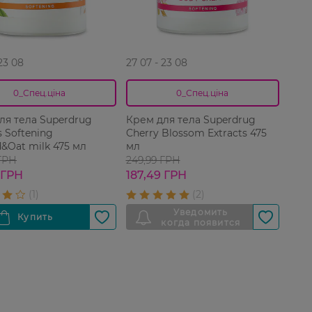
 23 08
27 07 - 23 08
0_Спец.ціна
0_Спец.ціна
ля тела Superdrug
Крем для тела Superdrug
s Softening
Cherry Blossom Extracts 475
&Oat milk 475 мл
мл
 ГРН
249,99 ГРН
 ГРН
187,49 ГРН