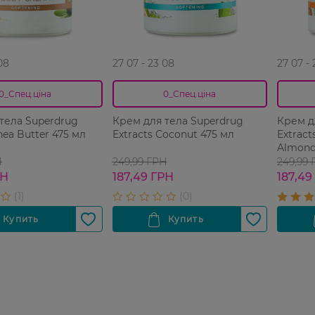
08
27 07 - 23 08
27 07 -
0_Спец.ціна
0_Спец.ціна
тела Superdrug
Крем для тела Superdrug
Крем д
hea Butter 475 мл
Extracts Coconut 475 мл
Extract
Almond
Н
249,99 ГРН
249,99
РН
187,49 ГРН
187,49