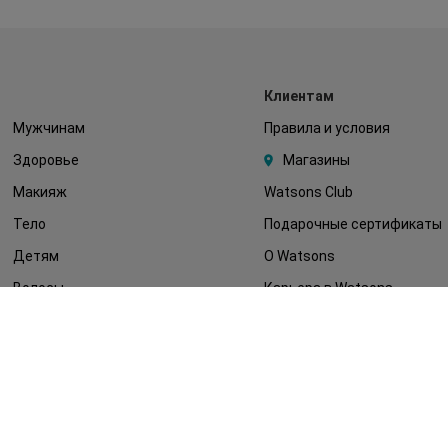
Клиентам
Мужчинам
Правила и условия
Здоровье
Магазины
Макияж
Watsons Club
Тело
Подарочные сертификаты
Детям
О Watsons
Волосы
Карьера в Watsons
Дерматокосметика
Контакты
Блог
Оплата и доставка
FAQ
Политика