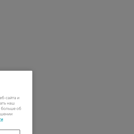
еб-сайта и
ать наш
ь больше об
ошении
ти