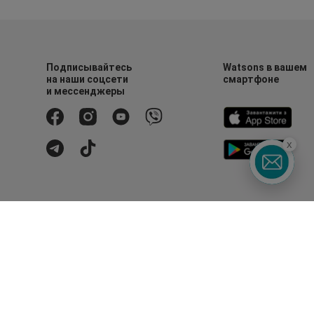
Подписывайтесь
Watsons в вашем
на наши соцсети
смартфоне
и мессенджеры
x