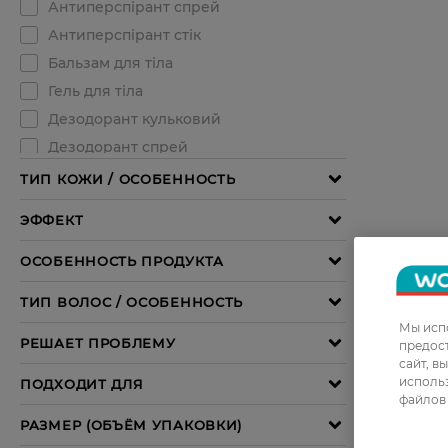
Мы испо
предос
сайт, в
использ
файлов 