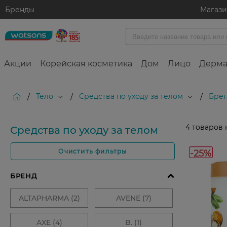
Бренды
Магаз
Акции
Корейская косметика
Дом
Лицо
Дерма
Тело
Средства по уходу за телом
Брен
/
/
/
4
товаров 
Средства по уходу за телом
-25%
Очистить фильтры