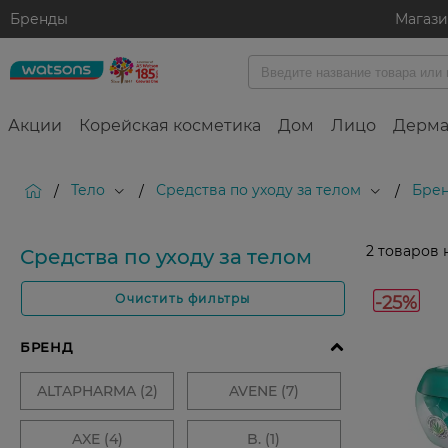
Бренды
Магаз
Акции
Корейская косметика
Дом
Лицо
Дерма
Тело
Средства по уходу за телом
Брен
/
/
/
2
товаров 
Средства по уходу за телом
-25%
Очистить фильтры