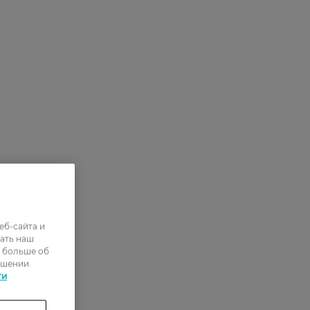
еб-сайта и
ать наш
ь больше об
ошении
ти