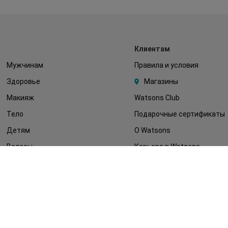
Клиентам
Мужчинам
Правила и условия
Здоровье
Магазины
Макияж
Watsons Club
Тело
Подарочные сертификаты
Детям
О Watsons
Волосы
Карьера в Watsons
Дерматокосметика
Контакты
Блог
Оплата и доставка
FAQ
Политика