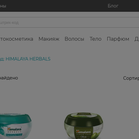
ины
Блог
токосметика
Макияж
Волосы
Тело
Парфюм
Д
д: HIMALAYA HERBALS
найдено
Сортир