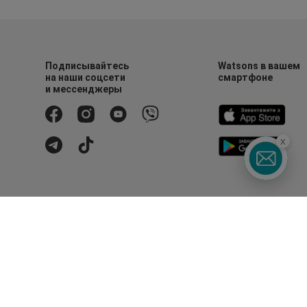
Подписывайтесь
Watsons в вашем
на наши соцсети
смартфоне
и мессенджеры
x