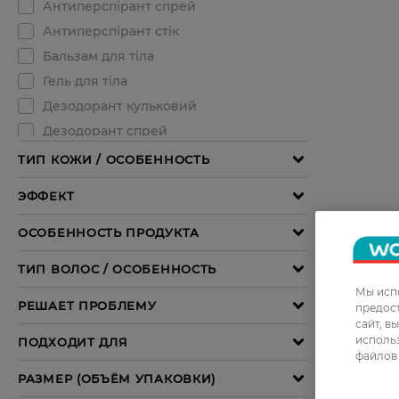
Мы испо
предос
сайт, в
использ
файлов 