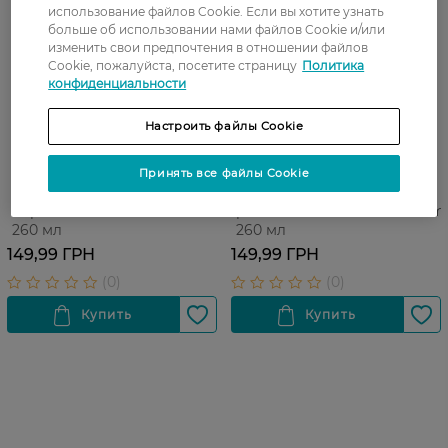
использование файлов Cookie. Если вы хотите узнать
больше об использовании нами файлов Cookie и/или
изменить свои предпочтения в отношении файлов
Cookie, пожалуйста, посетите страницу
Политика
конфиденциальности
Настроить файлы Cookie
Принять все файлы Cookie
Крем для тела Liora Flowers
Крем для тела Liora Rose
of provence French charm
peach&Flowers French charm
260 мл
260 мл
149,99 ГРН
149,99 ГРН