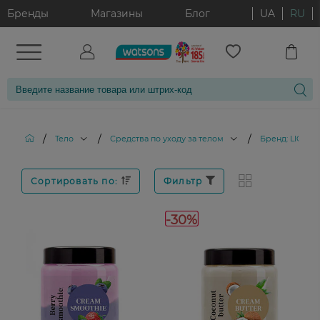
Бренды
Магазины
Блог
UA
RU
/
/
/
Тело
Средства по уходу за телом
Бренд: LIORA
Сортировать по:
Фильтр
-30%