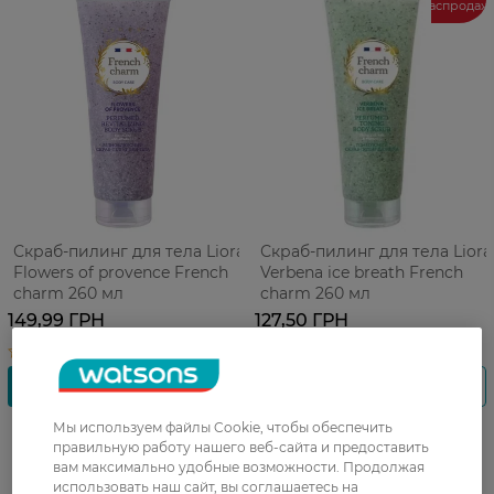
распродаж
Скраб-пилинг для тела Liora
Скраб-пилинг для тела Liora
Flowers of provence French
Verbena ice breath French
charm 260 мл
charm 260 мл
149,99 ГРН
127,50 ГРН
Мы используем файлы Cookie, чтобы обеспечить
правильную работу нашего веб-сайта и предоставить
вам максимально удобные возможности. Продолжая
использовать наш сайт, вы соглашаетесь на