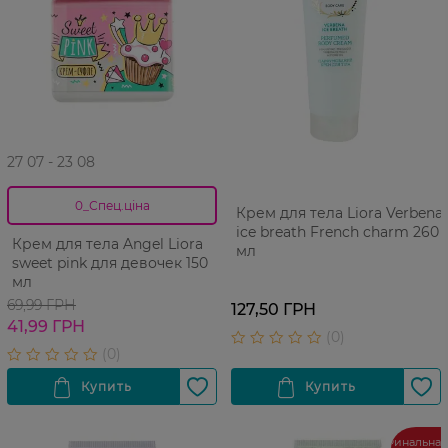
27 07 - 23 08
0_Спец.ціна
Крем для тела Liora Verbena
ice breath French charm 260
Крем для тела Angel Liora
мл
sweet pink для девочек 150
мл
69,99 ГРН
127,50 ГРН
41,99 ГРН
Финальная