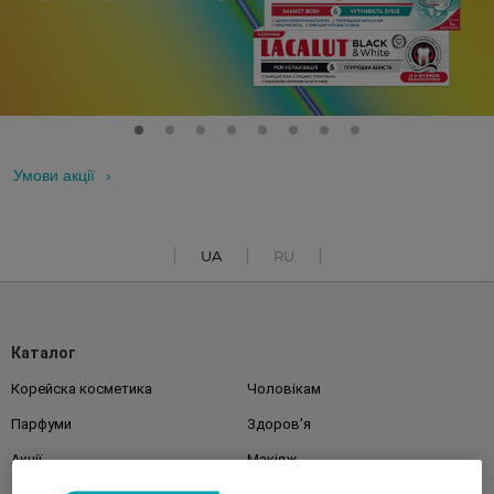
Умови акції
UA
RU
Каталог
Корейска косметика
Чоловікам
Парфуми
Здоров'я
Акції
Макіяж