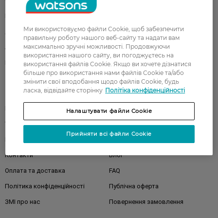
Обличчя
Тіло
Подарунки
Діти
Ми використовуємо файли Cookie, щоб забезпечити
Дім
Волосся
правильну роботу нашого веб-сайту та надати вам
максимально зручні можливості. Продовжуючи
Аксесуари
Дерматокосметика
використання нашого сайту, ви погоджуєтесь на
Бренди
використання файлів Cookie. Якщо ви хочете дізнатися
більше про використання нами файлів Cookie та/або
змінити свої вподобання щодо файлів Cookie, будь
ласка, відвідайте сторінку
Політіка конфіденційності
Клієнтам
Правила та умови
Магазини
Налаштувати файли Cookie
Watsons Club
Подарункові сертифікати
Прийняти всі файли Cookie
Про Watsons
Кар'єра у Watsons
Контакти
Блог
Оплата та доставка
FAQ
Політика конфіденційності
Публічна оферта
ЗМІ про нас
Повернення замовлення