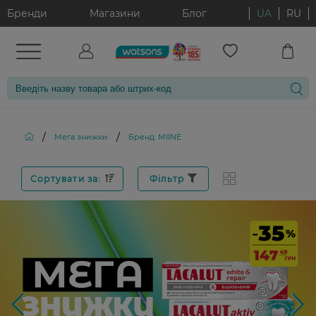
Бренди
Магазини
Блог
UA
RU
/
/
Мега знижки
Бренд: MIINE
Сортувати за:
Фільтр