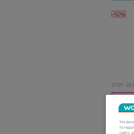
-50%
27 07 - 23 
Освіжувач
Океанська
Ми вико
79,99 ГРН
та над
сайту, 
39,99 ГР