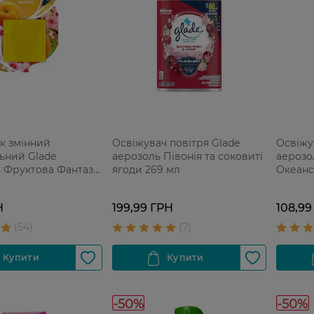
к змінний
Освіжувач повітря Glade
Освіжу
ьний Glade
аерозоль Півонія та соковиті
аерозо
s Фруктова Фантазія
ягоди 269 мл
Океанс
Н
199,99 ГРН
108,99
-50%
-50%