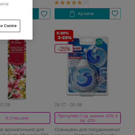
айлів
и Cookie
-25%
 23 08
28 07 - 09 08
При купівлі 2 од. знижка -20%, 3
0_Спец.ціна
од. -25%
р ароматичний для
Освіжувач для посудомийної