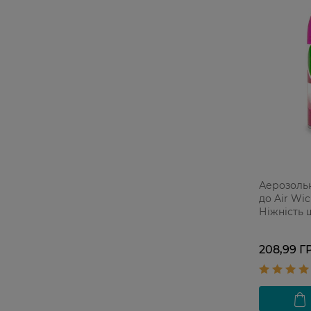
Аерозоль
до Air Wi
Ніжність ш
мл
208,99 Г