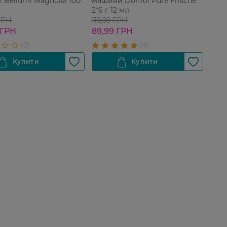
 Bellumi Magnolia 100
машини Domol Pure Frische
2*6 г 12 мл
ГРН
119,99 ГРН
 ГРН
89,99 ГРН