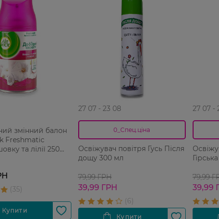
27 07 - 23 08
27 07 -
ний змінний балон
0_Спец.ціна
ck Freshmatic
Освіжувач повітря Гусь Після
Освіжу
овку та лілії 250
дощу 300 мл
Гірська
РН
79,99 ГРН
79,99 Г
39,99 ГРН
39,99 