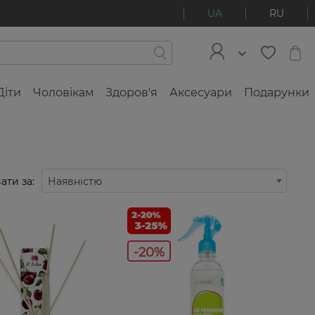
UA
RU
Діти
Чоловікам
Здоров'я
Аксесуари
Подарунки
ати за:
Наявністю
-20%