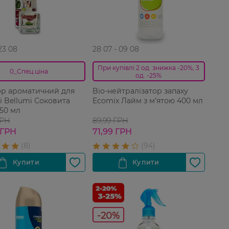
 23 08
28 07 - 09 08
При купівлі 2 од. знижка -20%, 3
0_Спец.ціна
од. -25%
р ароматичний для
Bіо-нейтралізатор запаху
i Bellumi Соковита
Ecomix Лайм з м’ятою 400 мл
50 мл
ГРН
89,99 ГРН
 ГРН
71,99 ГРН
-20%