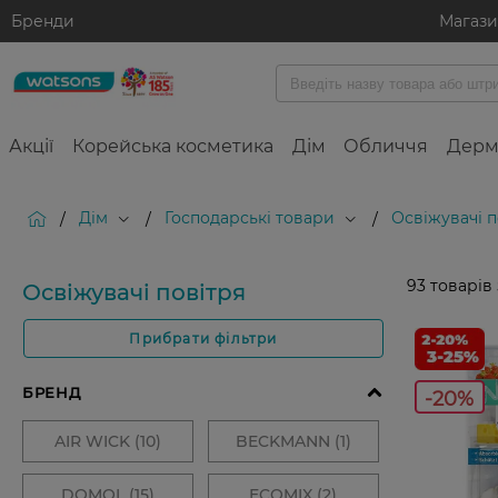
Бренди
Магаз
Акції
Корейська косметика
Дім
Обличчя
Дерм
Дім
Господарські товари
Освіжувачі п
/
/
/
93
товарів
Освіжувачі повітря
Прибрати фільтри
-20%