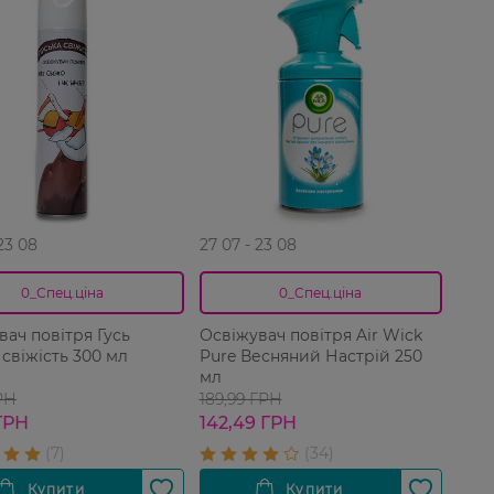
 23 08
27 07 - 23 08
0_Спец.ціна
0_Спец.ціна
вач повітря Гусь
Освіжувач повітря Air Wick
 свіжість 300 мл
Pure Весняний Настрій 250
мл
РН
189,99 ГРН
ГРН
142,49 ГРН