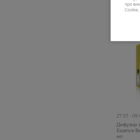
про вик
Cookie,
-35%
27 07 - 09
Дифузор 
Essence В
мл