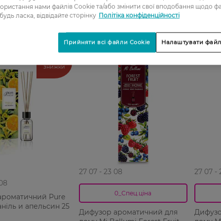
ористання нами файлів Cookie та/або змінити свої вподобання щодо ф
 будь ласка, відвідайте сторінку
Політіка конфіденційності
Прийняти всі файли Cookie
Налаштувати файл
-50%
-50%
Мега
знижки
27 07 - 23 08
27 07 -
 08
0_Спец.ціна
ароматичний Pure
аніль и апельсин 25
Дифузор ароматичний для
Дифузо