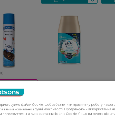
08
Балон змінний до
Аерозо
0_Спец.ціна
автоматичного освіжувача
Air Wic
 повітря Гусь
Glade Океанський оазис 269
Вишнев
 оаза 300 мл
мл
ристовуємо файли Cookie, щоб забезпечити правильну роботу нашого
199,99 ГРН
208,9
ати вам максимально зручні можливості. Продовжуючи використання 
ви погоджуєтесь на використання файлів Cookie. Якщо ви хочете дізнат
Н