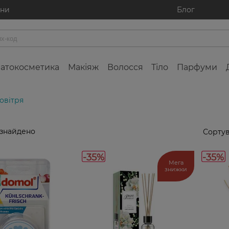
ини
Блог
атокосметика
Макіяж
Волосся
Тіло
Парфуми
овітря
 знайдено
Сортув
-35%
-35%
Мега
знижки