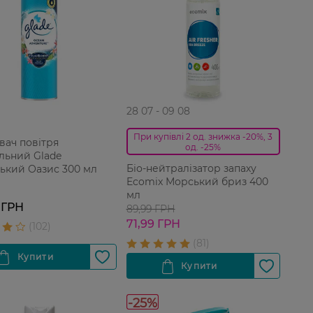
28 07 - 09 08
При купівлі 2 од. знижка -20%, 3
вач повітря
од. -25%
льний Glade
Біо-нейтралізатор запаху
ький Оазис 300 мл
Ecomix Морський бриз 400
мл
 ГРН
89,99 ГРН
71,99 ГРН
-25%