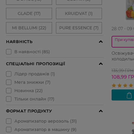
28 07 - 09
При купівл
Освіжувач
холодильн
135,99 ГРН
108,99 Г