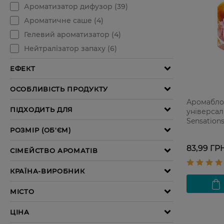
Аромабло
універсал
Sensation
8 г
83,99 ГР