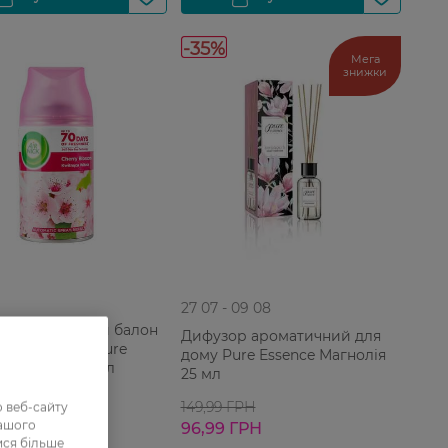
-35%
Мега
знижки
27 07 - 09 08
льний змінний балон
Дифузор ароматичний для
k Freshmatic Pure
дому Pure Essence Магнолія
ий Цвіт 250 мл
25 мл
149,99 ГРН
 веб-сайту
9 ГРН
нашого
96,99 ГРН
ися більше