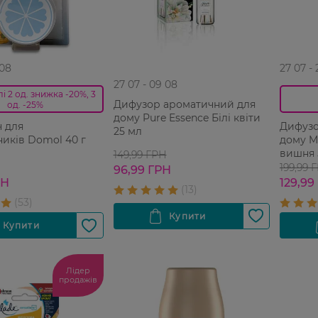
 08
27 07 -
27 07 - 09 08
і 2 од. знижка -20%, 3
Дифузор ароматичний для
од. -25%
дому Pure Essence Білі квіти
 для
Дифузо
25 мл
иків Domol 40 г
дому M
вишня 
149,99 ГРН
199,99 
96,99 ГРН
РН
129,99
Лідер
продажів