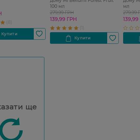
дому Mi Bellumi Forest Fruit
дому Mi
100 мл
мл
279,99 ГРН
279,99 
Н
139,99 ГРН
139,99
азати ще