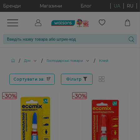
Бренди
Магазини
Блог
UA
RU
/
/
/
Дім
Господарські товари
Клей
Сортувати за:
Фільтр
-30%
-30%