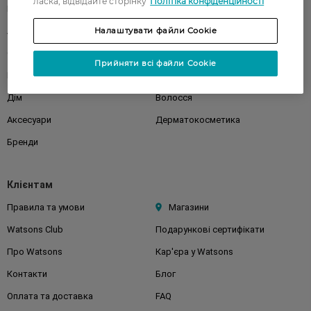
ласка, відвідайте сторінку
Політіка конфіденційності
Парфуми
Здоров'я
Акції
Налаштувати файли Cookie
Макіяж
Обличчя
Тіло
Прийняти всі файли Cookie
Подарунки
Діти
Дім
Волосся
Аксесуари
Дерматокосметика
Бренди
Клієнтам
Правила та умови
Магазини
Watsons Club
Подарункові сертифікати
Про Watsons
Кар'єра у Watsons
Контакти
Блог
Оплата та доставка
FAQ