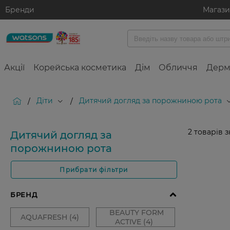
Бренди
Магаз
Акції
Корейська косметика
Дім
Обличчя
Дерм
Діти
Дитячий догляд за порожниною рота
/
/
2
товарів 
Дитячий догляд за
порожниною рота
Прибрати фільтри