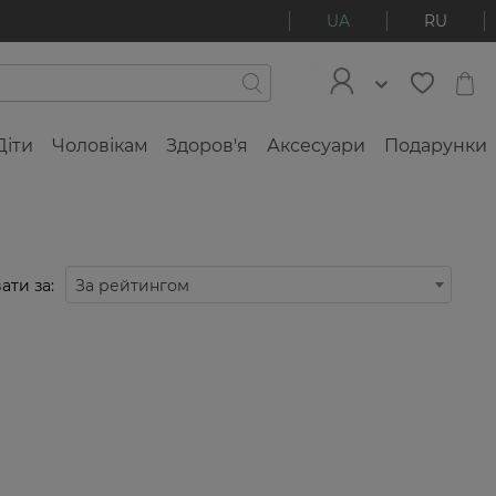
UA
RU
Діти
Чоловікам
Здоров'я
Аксесуари
Подарунки
ати за:
За рейтингом