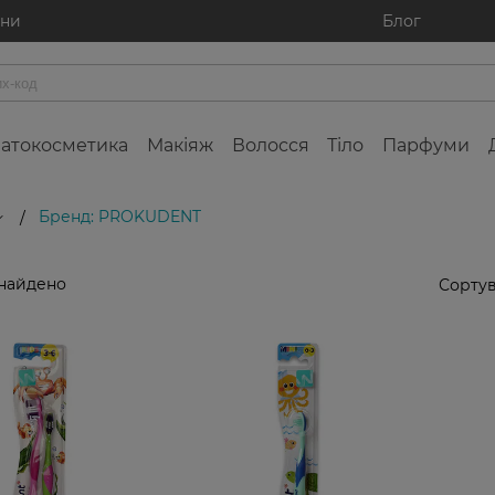
ини
Блог
атокосметика
Макіяж
Волосся
Тіло
Парфуми
Бренд: PROKUDENT
/
знайдено
Сортув