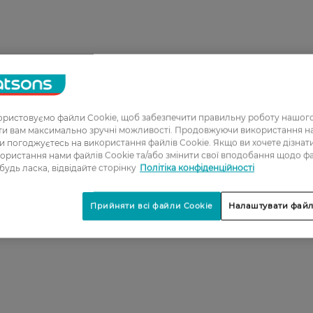
ристовуємо файли Cookie, щоб забезпечити правильну роботу нашого
ати вам максимально зручні можливості. Продовжуючи використання 
ви погоджуєтесь на використання файлів Cookie. Якщо ви хочете дізнат
ористання нами файлів Cookie та/або змінити свої вподобання щодо ф
 будь ласка, відвідайте сторінку
Політіка конфіденційності
Прийняти всі файли Cookie
Налаштувати файл