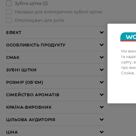
Ми вико
та над
сайту, 
про вик
Cookie,