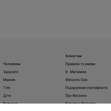
Клієнтам
Чоловікам
Правила та умови
Здоров'я
Магазини
Макіяж
Watsons Club
Тіло
Подарункові сертифікати
Діти
Про Watsons
Волосся
Кар'єра у Watsons