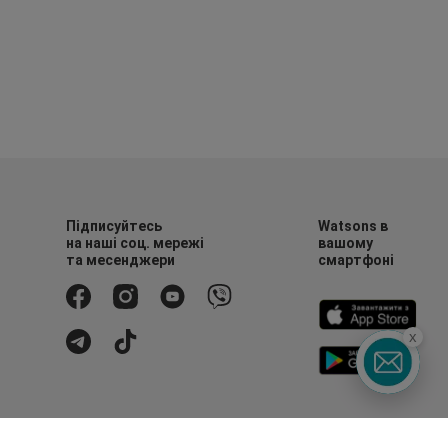
Підписуйтесь
Watsons в
на наші соц. мережі
вашому
та месенджери
смартфоні
x