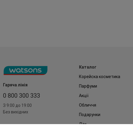
Каталог
Корейска косметика
Гаряча лінія
Парфуми
0 800 300 333
Акції
Обличчя
З 9:00 до 19:00
Без вихідних
Подарунки
Дім