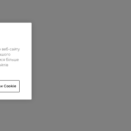
 веб-сайту
нашого
ися більше
айлів
и Cookie