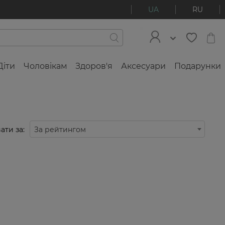
UA
RU
Діти
Чоловікам
Здоров'я
Аксесуари
Подарунки
ати за:
За рейтингом