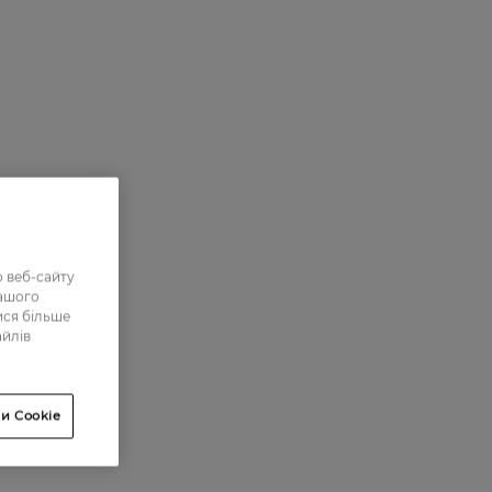
 веб-сайту
нашого
ися більше
айлів
и Cookie