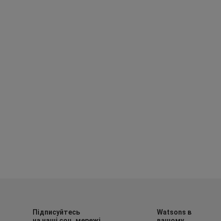
Підписуйтесь
Watsons в
на наші соц. мережі
вашому