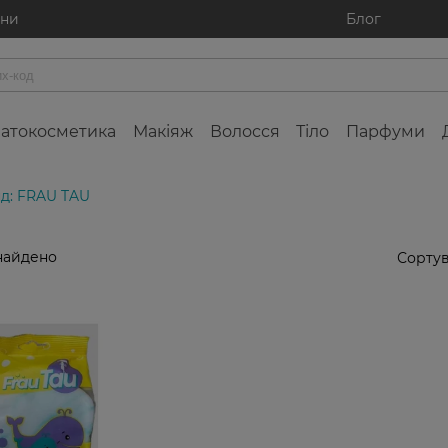
ини
Блог
атокосметика
Макіяж
Волосся
Тіло
Парфуми
д: FRAU TAU
найдено
Сортув