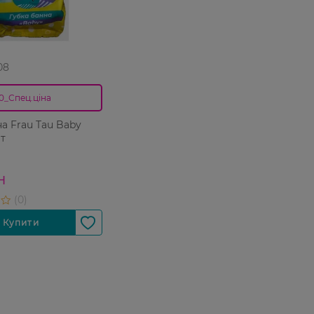
08
0_Спец.ціна
на Frau Tau Baby
шт
Н