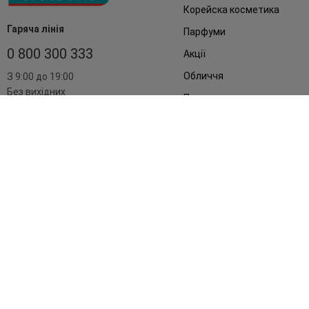
Корейска косметика
Гаряча лінія
Парфуми
0 800 300 333
Акції
Обличчя
З 9:00 до 19:00
Без вихідних
Подарунки
Дім
Аксесуари
Бренди