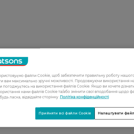
ристовуємо файли Cookie, щоб забезпечити правильну роботу нашого
ати вам максимально зручні можливості. Продовжуючи використання 
ви погоджуєтесь на використання файлів Cookie. Якщо ви хочете дізнат
ористання нами файлів Cookie та/або змінити свої вподобання щодо ф
 будь ласка, відвідайте сторінку
Політіка конфіденційності
Прийняти всі файли Cookie
Налаштувати файл