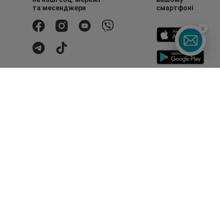
та месенджери
смартфоні
x