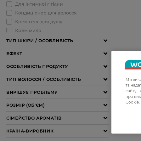
Ми вико
та над
сайту, 
про вик
Cookie,