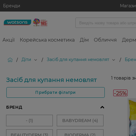
Бренди
Магаз
Акції
Корейська косметика
Дім
Обличчя
Дерм
Діти
Засіб для купання немовлят
Брен
/
/
/
1
товарів з
Засіб для купання немовлят
-25%
Прибрати фільтри