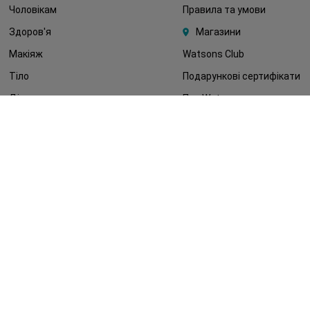
Чоловікам
Правила та умови
Здоров'я
Магазини
Макіяж
Watsons Club
Тіло
Подарункові сертифікати
Діти
Про Watsons
Волосся
Кар'єра у Watsons
Дерматокосметика
Контакти
Блог
Оплата та доставка
FAQ
Політика конфіденційності
Публічна оферта
ЗМІ про нас
Повернення замовлення