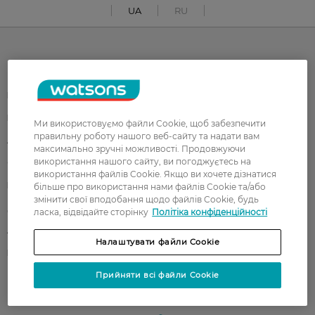
UA
RU
Каталог
Корейска косметика
Чоловікам
Парфуми
Здоров'я
Ми використовуємо файли Cookie, щоб забезпечити
правильну роботу нашого веб-сайту та надати вам
Акції
Макіяж
максимально зручні можливості. Продовжуючи
використання нашого сайту, ви погоджуєтесь на
Обличчя
Тіло
використання файлів Cookie. Якщо ви хочете дізнатися
Подарунки
Діти
більше про використання нами файлів Cookie та/або
змінити свої вподобання щодо файлів Cookie, будь
Дім
Волосся
ласка, відвідайте сторінку
Політіка конфіденційності
Аксесуари
Дерматокосметика
Налаштувати файли Cookie
Бренди
Прийняти всі файли Cookie
Клієнтам