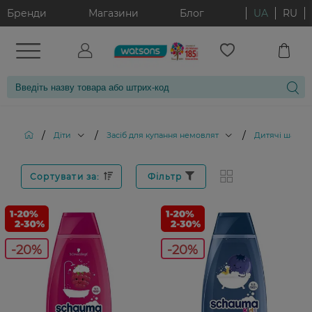
Бренди
Магазини
Блог
UA
RU
/
/
/
Діти
Засіб для купання немовлят
Дитячі шампу
Сортувати за:
Фільтр
-20%
-20%