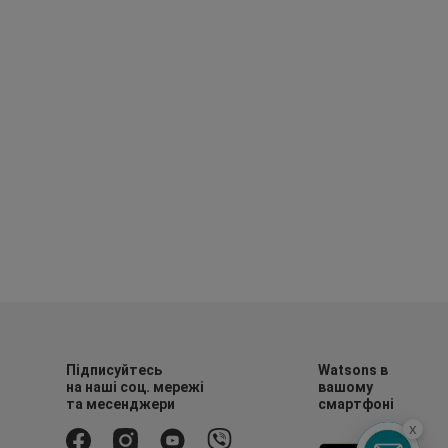
Підписуйтесь
Watsons в
на наші соц. мережі
вашому
та месенджери
смартфоні
x