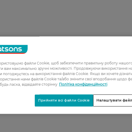
ристовуємо файли Cookie, щоб забезпечити правильну роботу нашого
ати вам максимально зручні можливості. Продовжуючи використання 
ви погоджуєтесь на використання файлів Cookie. Якщо ви хочете дізнат
ористання нами файлів Cookie та/або змінити свої вподобання щодо ф
 будь ласка, відвідайте сторінку
Політіка конфіденційності
Прийняти всі файли Cookie
Налаштувати файл