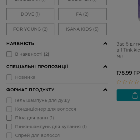
Засіб дит
в 1 Tink 
мл
178,99 Г