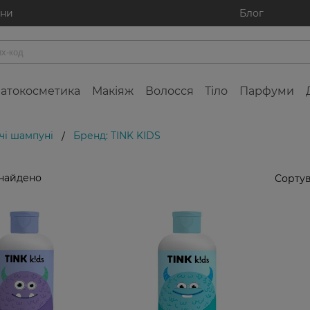
ини
Блог
атокосметика
Макіяж
Волосся
Тіло
Парфуми
чі шампуні
Бренд: TINK KIDS
/
знайдено
Сортув