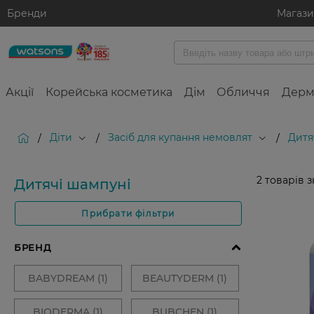
Бренди
Магаз
Акції
Корейська косметика
Дім
Обличчя
Дерм
Діти
Засіб для купання немовлят
Дитя
/
/
/
2
товарів 
Дитячі шампуні
Прибрати фільтри