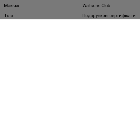
Макіяж
Watsons Club
Тіло
Подарункові сертифікати
Діти
Про Watsons
Волосся
Кар'єра у Watsons
Дерматокосметика
Контакти
Блог
Оплата та доставка
FAQ
Політика конфіденційності
Публічна оферта
ЗМІ про нас
Повернення замовлення