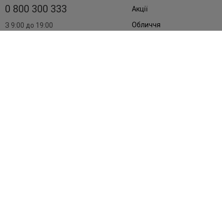
0 800 300 333
Акції
Обличчя
З 9:00 до 19:00
Без вихідних
Подарунки
Дім
Аксесуари
Бренди