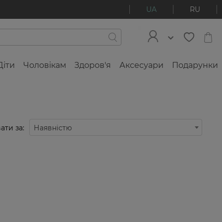
UA
RU
Діти
Чоловікам
Здоров'я
Аксесуари
Подарунки
ати за:
Наявністю