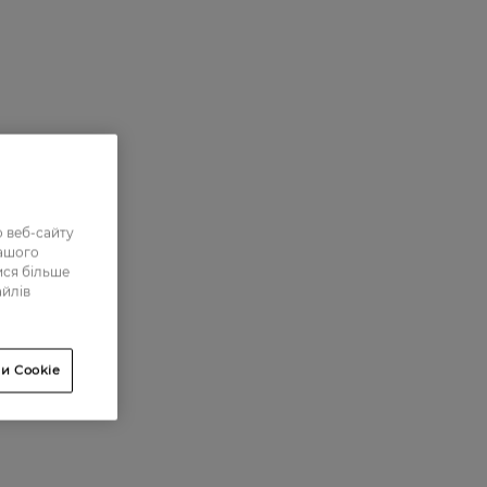
 веб-сайту
нашого
ися більше
айлів
и Cookie