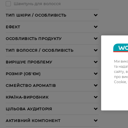
Ми вико
та над
сайту, 
про вик
Cookie,