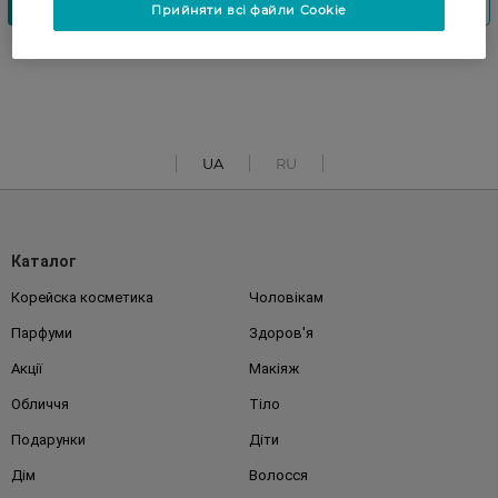
Прийняти всі файли Cookie
UA
RU
Каталог
Корейска косметика
Чоловікам
Парфуми
Здоров'я
Акції
Макіяж
Обличчя
Тіло
Подарунки
Діти
Дім
Волосся