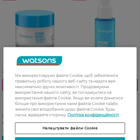
27 07 - 23 08
27 07 - 23 08
Ми використовуємо файли Cookie, щоб забезпечити
правильну роботу нашого веб-сайту та надати вам
0_Спец.ціна
0_Спец.ціна
максимально зручні можливості. Продовжуючи
використання нашого сайту, ви погоджуєтесь на
Крем-гель для обличчя
Сироватка для обличчя
використання файлів Cookie. Якщо ви хочете дізнатися
Neutrogena Hydro Boost
Neutrogena Hydro Boost
більше про використання нами файлів Cookie та/або
гідратуючий 50 мл
інтенсивно зволожуюча 30
змінити свої вподобання щодо файлів Cookie, будь
мл
ласка, відвідайте сторінку
Політіка конфіденційності
584,99 ГРН
584,99 ГРН
467,99 ГРН
467,99 ГРН
Налаштувати файли Cookie