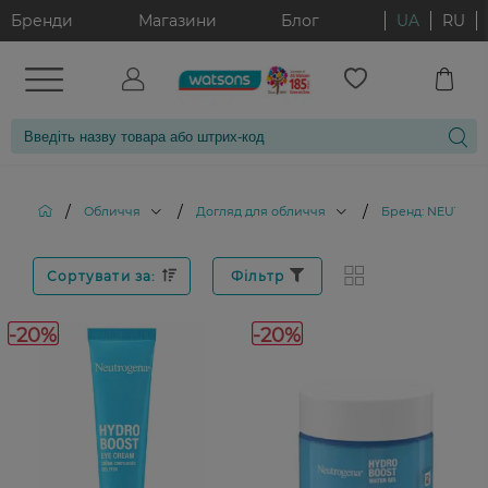
Бренди
Магазини
Блог
UA
RU
/
/
/
Обличчя
Догляд для обличчя
Бренд: NEUTRO
Сортувати за:
Фільтр
-20%
-20%