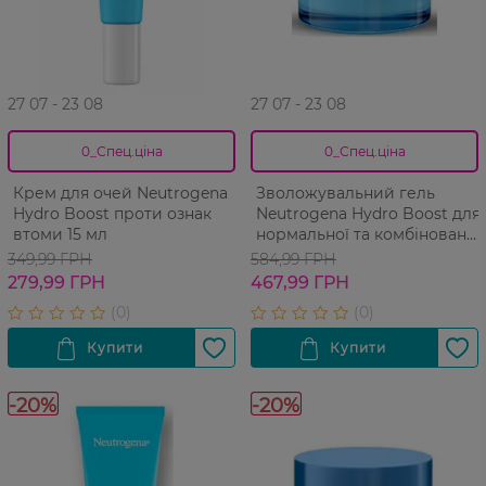
27 07 - 23 08
27 07 - 23 08
0_Спец.ціна
0_Спец.ціна
Крем для очей Neutrogena
Зволожувальний гель
Hydro Boost проти ознак
Neutrogena Hydro Boost для
втоми 15 мл
нормальної та комбінованої
шкіри 50 мл
349,99 ГРН
584,99 ГРН
279,99 ГРН
467,99 ГРН
-20%
-20%