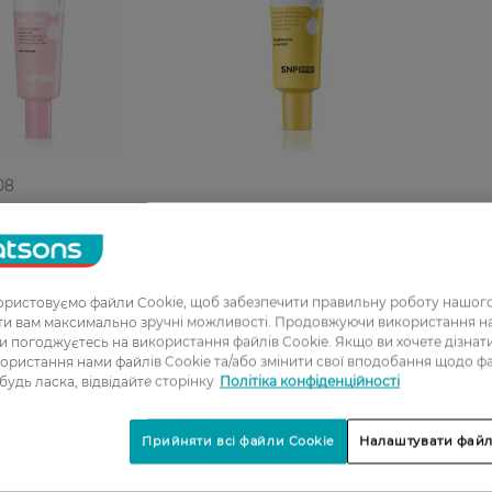
08
Крем-гель для сяйва шкіри
очі SNP Prep
обличчя SNP Prep Vitaronic з
c 50 мл
вітаміном С 50 мл
Н
ристовуємо файли Cookie, щоб забезпечити правильну роботу нашого
РН
ати вам максимально зручні можливості. Продовжуючи використання 
ви погоджуєтесь на використання файлів Cookie. Якщо ви хочете дізнат
ористання нами файлів Cookie та/або змінити свої вподобання щодо ф
 будь ласка, відвідайте сторінку
Політіка конфіденційності
Прийняти всі файли Cookie
Налаштувати файл