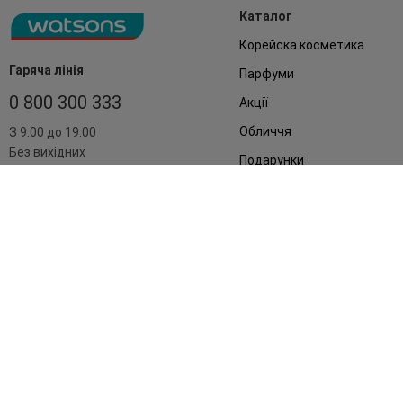
Каталог
Корейска косметика
Гаряча лінія
Парфуми
0 800 300 333
Акції
Обличчя
З 9:00 до 19:00
Без вихідних
Подарунки
Дім
Аксесуари
Бренди