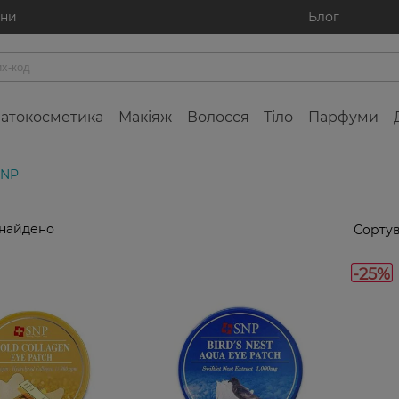
ини
Блог
атокосметика
Макіяж
Волосся
Тіло
Парфуми
SNP
знайдено
Сортув
-25%