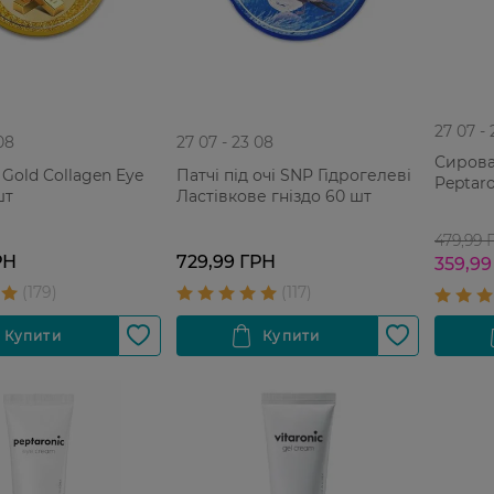
27 07 -
08
27 07 - 23 08
Сирова
 Gold Collagen Eye
Патчі під очі SNP Гідрогелеві
Peptaro
шт
Ластівкове гніздо 60 шт
479,99 
РН
729,99 ГРН
359,99