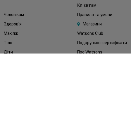
Клієнтам
Чоловікам
Правила та умови
Здоров'я
Магазини
Макіяж
Watsons Club
Тіло
Подарункові сертифікати
Діти
Про Watsons
Волосся
Кар'єра у Watsons
Дерматокосметика
Контакти
Блог
Оплата та доставка
FAQ
Політика конфіденційності
Публічна оферта
ЗМІ про нас