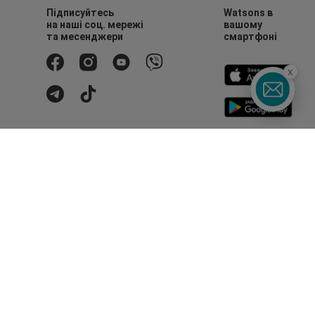
Підписуйтесь
Watsons в
на наші соц. мережі
вашому
та месенджери
смартфоні
x