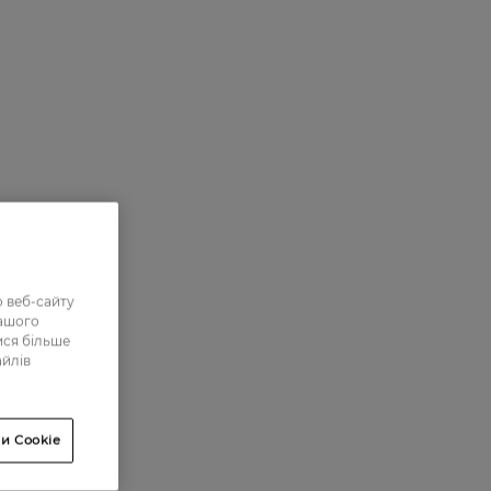
 веб-сайту
нашого
ися більше
айлів
и Cookie