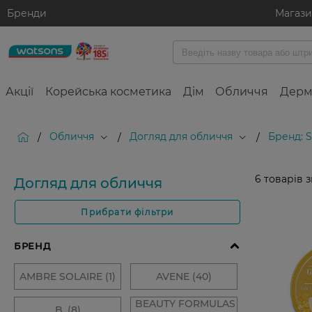
Бренди
Магаз
Акції
Корейська косметика
Дім
Обличчя
Дерм
Обличчя
Догляд для обличчя
Бренд: 
/
/
/
6
товарів 
Догляд для обличчя
Прибрати фільтри