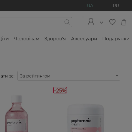
UA
RU
Діти
Чоловікам
Здоров'я
Аксесуари
Подарунки
ати за:
За рейтингом
-25%