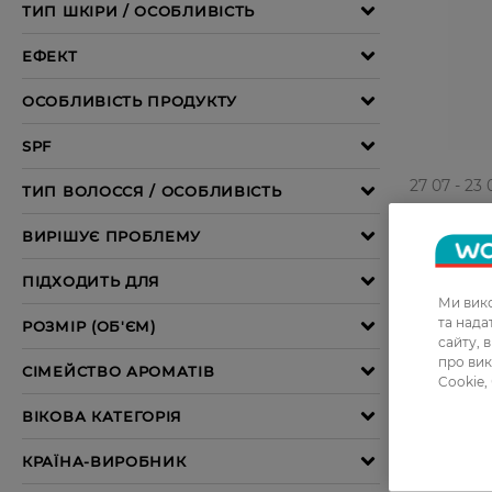
27 07 - 23 
Крем під 
Peptaroni
479,99 ГР
Ми вико
359,99 Г
та над
сайту, 
про вик
Cookie,