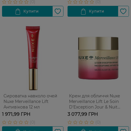
Сироватка навколо очей
Крем для обличчя Nuxe
Nuxe Merveillance Lift
Merveillance Lift Le Soin
Антивікова 12 мл
D'Exception Jour & Nuit
Антивіковий 75 мл
1 971,99 ГРН
3 077,99 ГРН