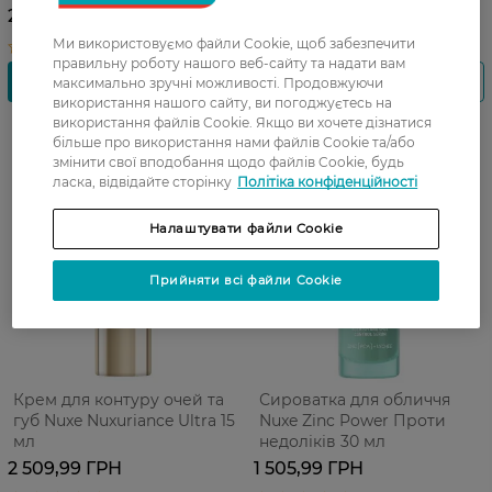
50 мл
ефектом 50 мл
2 593,99 ГРН
2 593,99 ГРН
Ми використовуємо файли Cookie, щоб забезпечити
правильну роботу нашого веб-сайту та надати вам
максимально зручні можливості. Продовжуючи
використання нашого сайту, ви погоджуєтесь на
використання файлів Cookie. Якщо ви хочете дізнатися
більше про використання нами файлів Cookie та/або
змінити свої вподобання щодо файлів Cookie, будь
ласка, відвідайте сторінку
Політіка конфіденційності
Налаштувати файли Cookie
Прийняти всі файли Cookie
Крем для контуру очей та
Сироватка для обличчя
губ Nuxe Nuxuriance Ultra 15
Nuxe Zinc Power Проти
мл
недоліків 30 мл
2 509,99 ГРН
1 505,99 ГРН