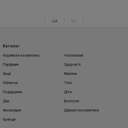
UA
RU
Каталог
Корейска косметика
Чоловікам
Парфуми
Здоров'я
Акції
Макіяж
Обличчя
Тіло
Подарунки
Діти
Дім
Волосся
Аксесуари
Дерматокосметика
Бренди