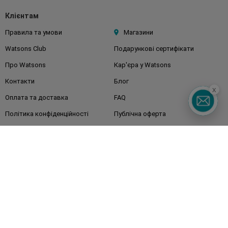
Клієнтам
Правила та умови
Магазини
Watsons Club
Подарункові сертифікати
Про Watsons
Кар'єра у Watsons
Контакти
Блог
x
Оплата та доставка
FAQ
Політика конфіденційності
Публічна оферта
ЗМІ про нас
Повернення замовлення
Підписуйтесь
на наші соц. мережі
та месенджери
Watsons в вашому смартфоні