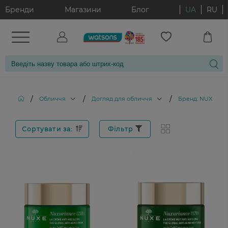
Бренди
Магазини
Блог
UA
RU
/
/
/
Обличчя
Догляд для обличчя
Бренд: NUXE
Сортувати за:
Фільтр