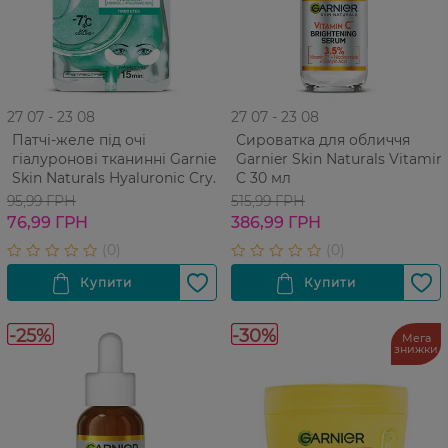
27 07 - 23 08
27 07 - 23 08
Патчі-желе під очі
Сироватка для обличчя
гіалуронові тканинні Garnier
Garnier Skin Naturals Vitamin
Skin Naturals Hyaluronic Cryo
C 30 мл
Jelly 5 г
95,99 ГРН
515,99 ГРН
76,99 ГРН
386,99 ГРН
-25%
-30%
Мега
знижки