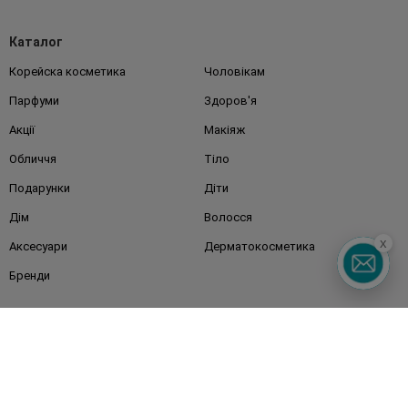
Каталог
Корейска косметика
Чоловікам
Парфуми
Здоров'я
Акції
Макіяж
Обличчя
Тіло
Подарунки
Діти
Дім
Волосся
x
Аксесуари
Дерматокосметика
Бренди
Клієнтам
Правила та умови
Магазини
Watsons Club
Подарункові сертифікати