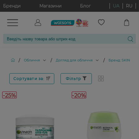
Бренди
Магазини
Блог
UA
RU
/
/
/
Обличчя
Догляд для обличчя
Бренд: SKIN NA
Сортувати за:
Фільтр
-25%
-20%