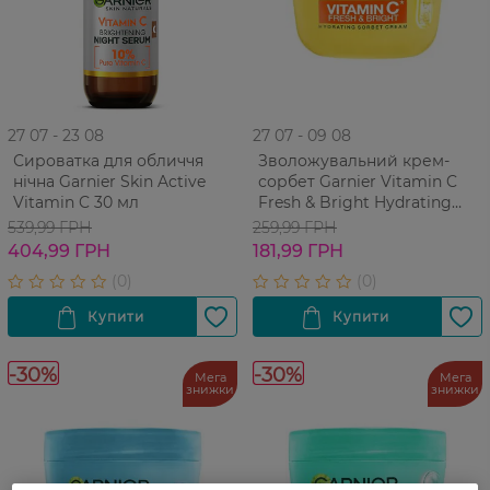
27 07 - 23 08
27 07 - 09 08
Сироватка для обличчя
Зволожувальний крем-
нічна Garnier Skin Active
сорбет Garnier Vitamin C
Vitamin C 30 мл
Fresh & Bright Hydrating
Sorbet Cream З вітаміном С
539,99 ГРН
259,99 ГРН
для надання свіжості та
404,99 ГРН
181,99 ГРН
сяйва шкірі обличчя 85 г
-30%
-30%
Мега
Мега
знижки
знижки