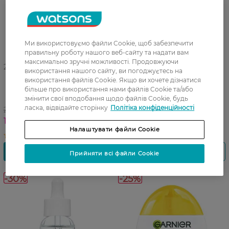
Ми використовуємо файли Cookie, щоб забезпечити
правильну роботу нашого веб-сайту та надати вам
максимально зручні можливості. Продовжуючи
27 07 - 09 08
27 07 - 09 08
використання нашого сайту, ви погоджуєтесь на
Увлажняющий крем-сорбет
Зволожувальний крем-
використання файлів Cookie. Якщо ви хочете дізнатися
Garnier Hyaluron Fresh &
сорбет Garnier Salicylic
більше про використання нами файлів Cookie та/або
Plump Hydrating Sorbet
Fresh & Matte Hydrating
змінити свої вподобання щодо файлів Cookie, будь
Cream С гиалуроновой
Sorbet Cream Із
ласка, відвідайте сторінку
Політіка конфіденційності
259,99 ГРН
259,99 ГРН
кислотой для придания
саліциловою кислотою для
181,99 ГРН
181,99 ГРН
свежести и упругости коже
надання свіжості та
Налаштувати файли Cookie
лица 85 г
матування шкіри обличчя
85 г
Прийняти всі файли Cookie
-30%
-25%