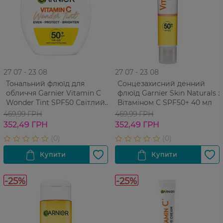
27 07 - 23 08
27 07 - 23 08
Тональний флюїд для
Сонцезахисний денний
обличчя Garnier Vitamin C
флюїд Garnier Skin Naturals з
Wonder Tint SPF50 Світлий
Вітаміном С SPF50+ 40 мл
40 мл
469,99 ГРН
469,99 ГРН
352,49 ГРН
352,49 ГРН
-25%
-25%