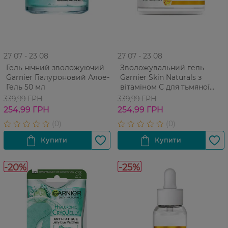
27 07 - 23 08
27 07 - 23 08
Гель нічний зволожуючий
Зволожувальний гель
Garnier Гіалуроновий Алое-
Garnier Skin Naturals з
Гель 50 мл
вітаміном С для тьмяної
шкіри обличчя з ефектом
339,99 ГРН
339,99 ГРН
сяяння та вирівнювання
254,99 ГРН
254,99 ГРН
тону 50 мл
-20%
-25%