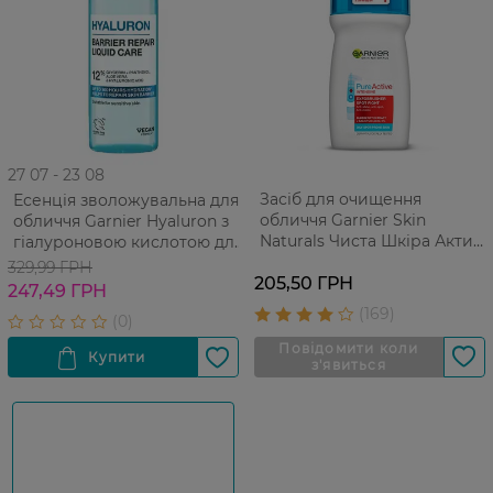
27 07 - 23 08
Засіб для очищення
Есенція зволожувальна для
обличчя Garnier Skin
обличчя Garnier Hyaluron з
Naturals Чиста Шкіра Актив
гіалуроновою кислотою для
150 мл
відновлення захисного
329,99 ГРН
205,50 ГРН
бар'єру 120 мл
247,49 ГРН