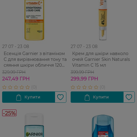
27 07 - 23 08
27 07 - 23 08
Есенція Garnier з вітаміном
Крем для шкіри навколо
С для вирівнювання тону та
очей Garnier Skin Naturals
сяяння шкіри обличчя 120
Vitamin C 15 мл
мл
329,99 ГРН
399,99 ГРН
247,49 ГРН
299,99 ГРН
-25%