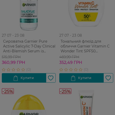
27 07 - 23 08
27 07 - 23 08
Сироватка Garnier Pure
Тональний флюїд для
Active Salicylic 7-Day Clinical
обличчя Garnier Vitamin C
Anti-Blemish Serum із
Wonder Tint SPF50
Саліциловою кислотою
Натуральний 40 мл
515,99 ГРН
469,99 ГРН
Проти недосконалостей
360,99 ГРН
352,49 ГРН
шкіри обличчя 30 мл
-25%
-25%