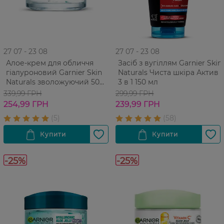
27 07 - 23 08
27 07 - 23 08
Алое-крем для обличчя
Засіб з вугіллям Garnier Skin
гіалуроновий Garnier Skin
Naturals Чиста шкіра Актив
Naturals зволожуючий 50
3 в 1 150 мл
мл
339,99 ГРН
299,99 ГРН
254,99 ГРН
239,99 ГРН
-25%
-25%