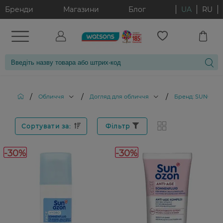
Бренди
Магазини
Блог
UA
RU
/
/
/
Обличчя
Догляд для обличчя
Бренд: SUNOZO
Сортувати за:
Фільтр
-30%
-30%