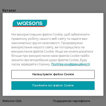
Каталог
Корейска косметика
Чоловікам
Парфуми
Здоров'я
Акції
Макіяж
Ми використовуємо файли Cookie, щоб забезпечити
правильну роботу нашого веб-сайту та надати вам
Обличчя
Тіло
максимально зручні можливості. Продовжуючи
використання нашого сайту, ви погоджуєтесь на
Подарунки
Діти
використання файлів Cookie. Якщо ви хочете дізнатися
більше про використання нами файлів Cookie та/або
Дім
Волосся
змінити свої вподобання щодо файлів Cookie, будь
Аксесуари
Дерматокосметика
ласка, відвідайте сторінку
Політіка конфіденційності
Бренди
Налаштувати файли Cookie
Клієнтам
Прийняти всі файли Cookie
Правила та умови
Магазини
Watsons Club
Подарункові сертифікати