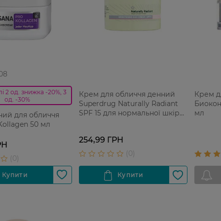
 08
і 2 од. знижка -20%, 3
Крем для обличчя денний
Крем д
од. -30%
Superdrug Naturally Radiant
Биокон 
SPF 15 для нормальної шкіри
мл
ний для обличчя
75 мл
Kollagen 50 мл
254,99 ГРН
РН