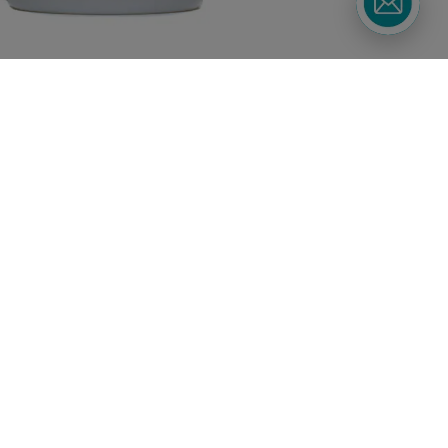
Підписуйтесь
Watsons в
на наші соц. мережі
вашому
та месенджери
смартфоні