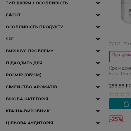
27 07 - 09
При купівл
Крем ден
Isana Pro-
299,99 Г
-25%