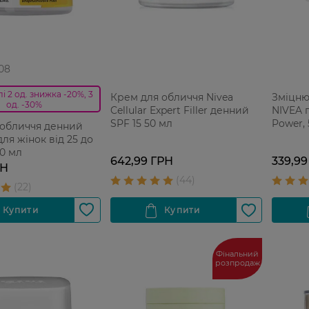
 08
і 2 од. знижка -20%, 3
Крем для обличчя Nivea
Зміцню
од. -30%
Cellular Expert Filler денний
NIVEA 
SPF 15 50 мл
Power,
 обличчя денний
для жінок від 25 до
50 мл
642,99 ГРН
339,99
РН
Фінальний
розпродаж