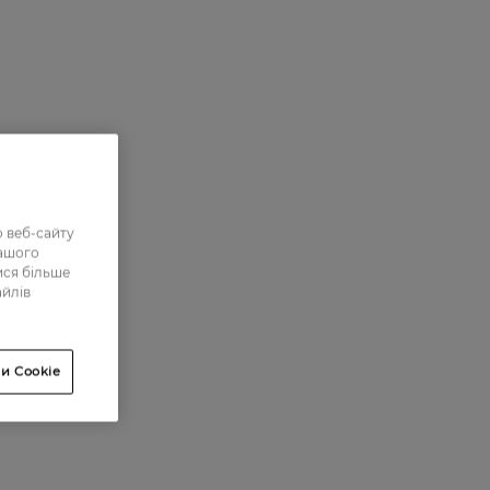
 веб-сайту
нашого
ися більше
айлів
и Cookie