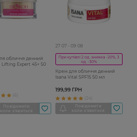
27 07 - 09 08
При купівлі 2 од. знижка -20%, 3
ля обличчя денний
од. -30%
Lifting Expert 45+ 50
Крем для обличчя денний
Isana Vital SPF15 50 мл
199,99 ГРН