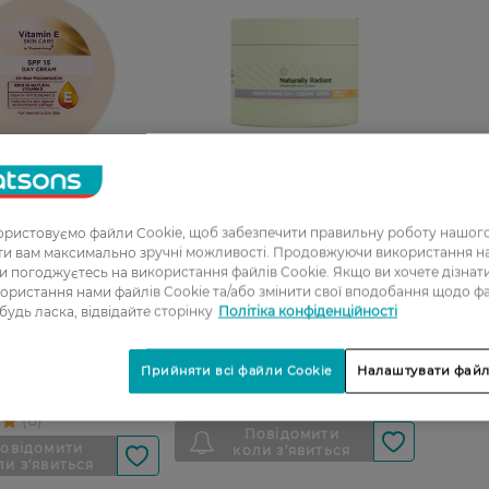
08
ристовуємо файли Cookie, щоб забезпечити правильну роботу нашого
ати вам максимально зручні можливості. Продовжуючи використання 
Крем для обличчя денний
0_Спец.ціна
ви погоджуєтесь на використання файлів Cookie. Якщо ви хочете дізнат
Superdrug Naturally Radiant
ористання нами файлів Cookie та/або змінити свої вподобання щодо ф
 обличчя
SPF 15 для сухої шкіри 75 мл
 будь ласка, відвідайте сторінку
Політіка конфіденційності
альний денний
 Vitamin E SPF 15
209,99 ГРН
льної та сухої
Прийняти всі файли Cookie
Налаштувати файл
 мл
РН