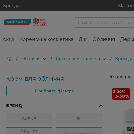
Бренди
Магаз
Акції
Корейська косметика
Дім
Обличчя
Дерм
Обличчя
Догляд для обличчя
Крем дл
/
/
/
10
товарів 
Крем для обличчя
Прибрати фільтри