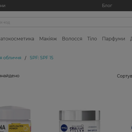
ини
Блог
атокосметика
Макіяж
Волосся
Тіло
Парфуми
я обличчя
SPF: SPF 15
/
знайдено
Сортув