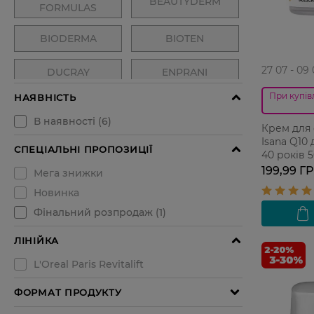
27 07 - 09
При купівл
Крем для
Isana Q10 
40 років 
199,99 Г