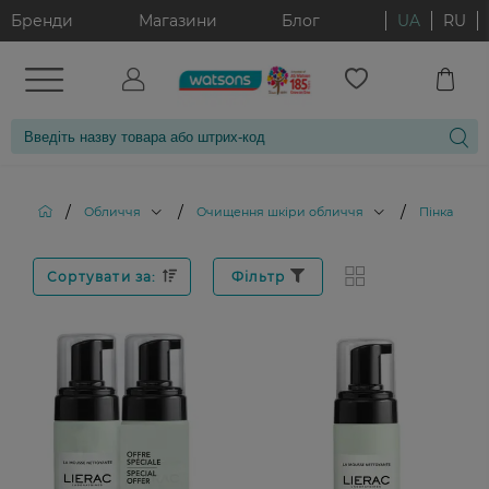
Бренди
Магазини
Блог
UA
RU
/
/
/
Обличчя
Очищення шкіри обличчя
Пінка для
Сортувати за:
Фільтр