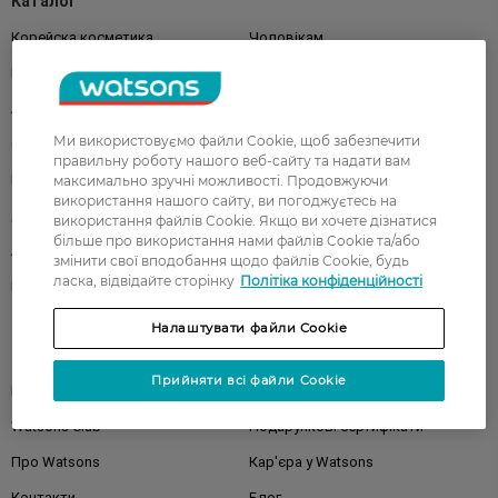
Каталог
Корейска косметика
Чоловікам
Парфуми
Здоров'я
Акції
Макіяж
Ми використовуємо файли Cookie, щоб забезпечити
Обличчя
Тіло
правильну роботу нашого веб-сайту та надати вам
Подарунки
Діти
максимально зручні можливості. Продовжуючи
використання нашого сайту, ви погоджуєтесь на
Дім
Волосся
використання файлів Cookie. Якщо ви хочете дізнатися
більше про використання нами файлів Cookie та/або
Аксесуари
Дерматокосметика
змінити свої вподобання щодо файлів Cookie, будь
ласка, відвідайте сторінку
Політіка конфіденційності
Бренди
Налаштувати файли Cookie
Клієнтам
Прийняти всі файли Cookie
Правила та умови
Магазини
Watsons Club
Подарункові сертифікати
Про Watsons
Кар'єра у Watsons
Контакти
Блог