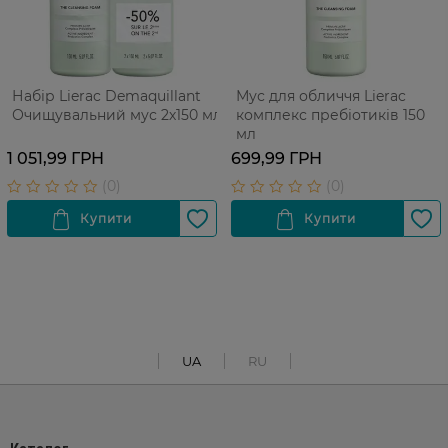
Набір Lierac Demaquillant
Мус для обличчя Lierac
Очищувальний мус 2х150 мл
комплекс пребіотиків 150
мл
1 051,99 ГРН
699,99 ГРН
UA
RU