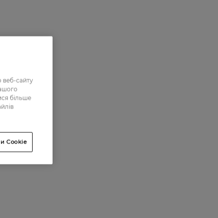
 веб-сайту
нашого
ися більше
айлів
и Cookie