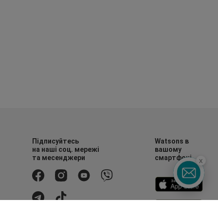
Підписуйтесь
Watsons в
на наші соц. мережі
вашому
та месенджери
смартфоні
x