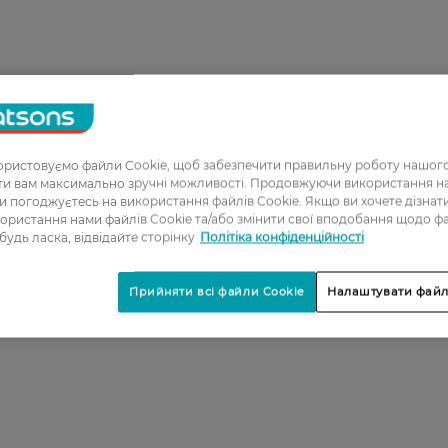
ристовуємо файли Cookie, щоб забезпечити правильну роботу нашого
ати вам максимально зручні можливості. Продовжуючи використання 
ви погоджуєтесь на використання файлів Cookie. Якщо ви хочете дізнат
ористання нами файлів Cookie та/або змінити свої вподобання щодо ф
 будь ласка, відвідайте сторінку
Політіка конфіденційності
Прийняти всі файли Cookie
Налаштувати файл