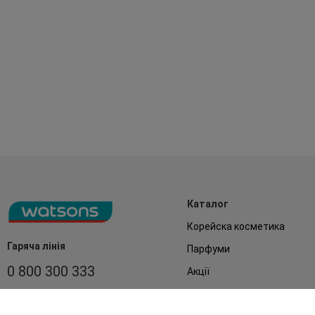
Каталог
Корейска косметика
Гаряча лінія
Парфуми
0 800 300 333
Акції
Обличчя
З 9:00 до 19:00
Без вихідних