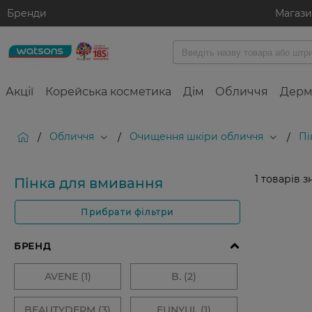
Бренди
Магаз
Акції
Корейська косметика
Дім
Обличчя
Дерм
Обличчя
Очищення шкіри обличчя
Пі
/
/
/
1
товарів з
Пінка для вмивання
Прибрати фільтри