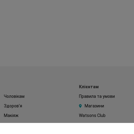
Клієнтам
Чоловікам
Правила та умови
Здоров'я
Магазини
Макіяж
Watsons Club
Тіло
Подарункові сертифікати