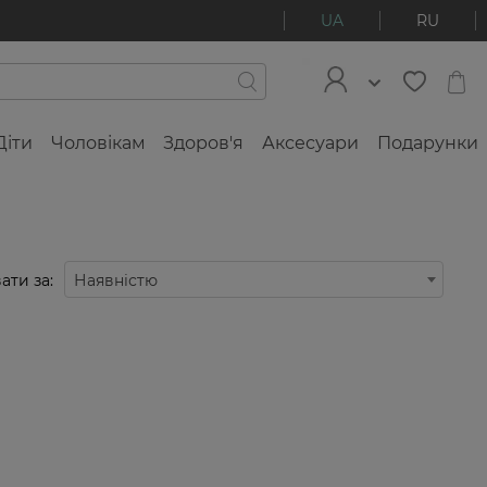
UA
RU
Діти
Чоловікам
Здоров'я
Аксесуари
Подарунки
ати за:
Наявністю