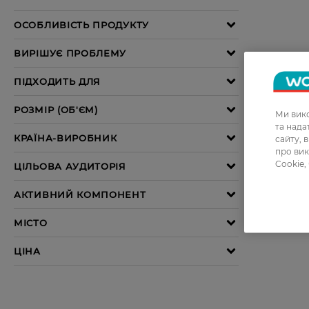
Ми вико
та над
сайту, 
про вик
Cookie,