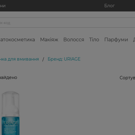
ини
Блог
атокосметика
Макіяж
Волосся
Тіло
Парфуми
нка для вмивання
Бренд: URIAGE
/
найдено
Сортув