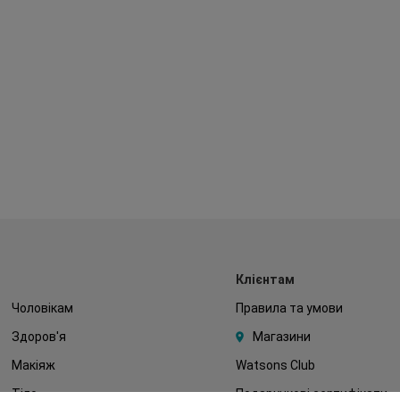
Клієнтам
Чоловікам
Правила та умови
Здоров'я
Магазини
Макіяж
Watsons Club
Тіло
Подарункові сертифікати