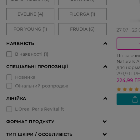
27 07 - 23 
Пінка очи
Naturals 
для норма
шкіри 200
299,99 ГР
224,99 Г