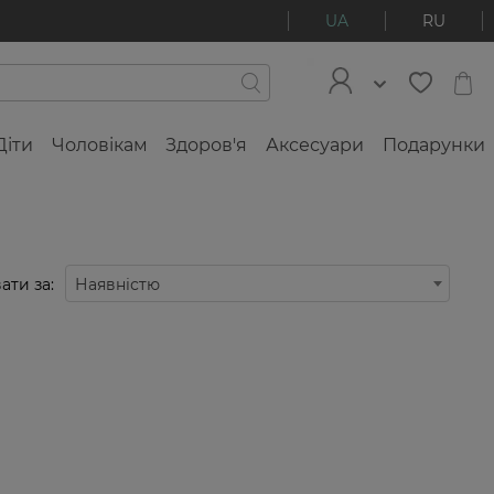
UA
RU
Діти
Чоловікам
Здоров'я
Аксесуари
Подарунки
ати за:
Наявністю