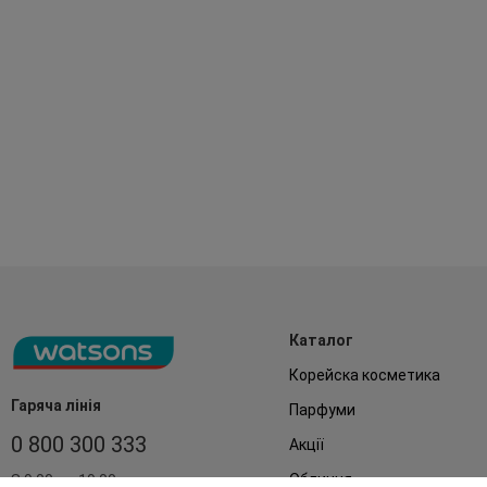
Каталог
Корейска косметика
Гаряча лінія
Парфуми
0 800 300 333
Акції
Обличчя
З 9:00 до 19:00