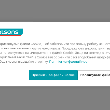
ристовуємо файли Cookie, щоб забезпечити правильну роботу нашого
ати вам максимально зручні можливості. Продовжуючи використання 
ви погоджуєтесь на використання файлів Cookie. Якщо ви хочете дізнат
ористання нами файлів Cookie та/або змінити свої вподобання щодо ф
 будь ласка, відвідайте сторінку
Політіка конфіденційності
Прийняти всі файли Cookie
Налаштувати файл