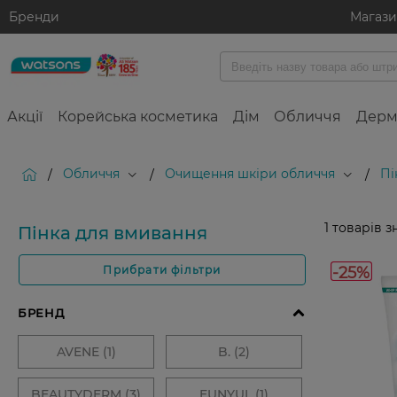
Бренди
Магаз
Акції
Корейська косметика
Дім
Обличчя
Дерм
Обличчя
Очищення шкіри обличчя
Пі
/
/
/
1
товарів з
Пінка для вмивання
-25%
Прибрати фільтри