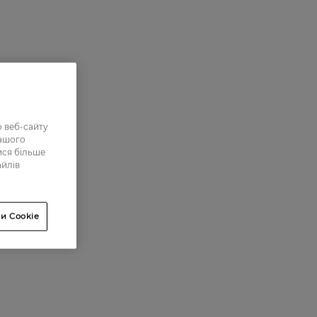
 веб-сайту
нашого
ися більше
айлів
и Cookie