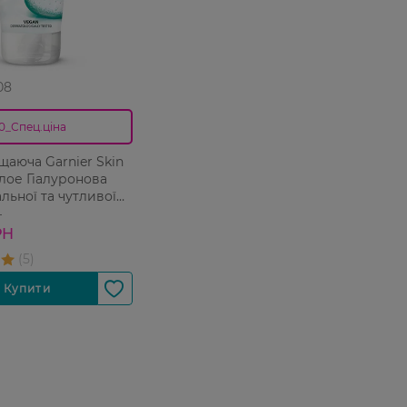
08
0_Спец.ціна
щаюча Garnier Skin
Алое Гіалуронова
льної та чутливої
 мл
Н
РН