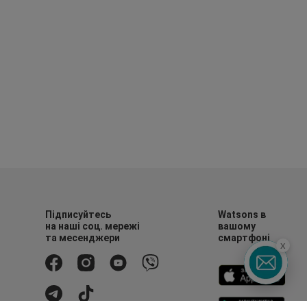
Підписуйтесь
Watsons в
на наші соц. мережі
вашому
та месенджери
смартфоні
x