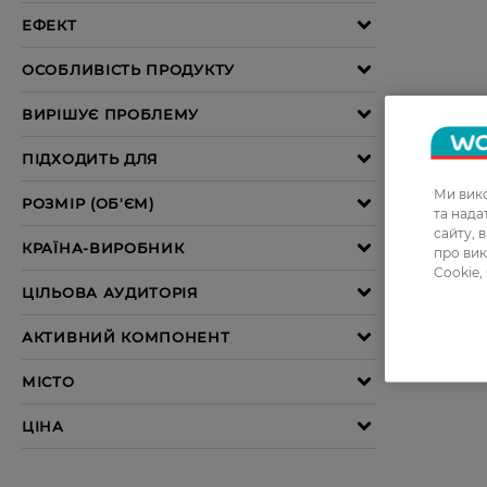
Ми вико
та над
сайту, 
про вик
Cookie,