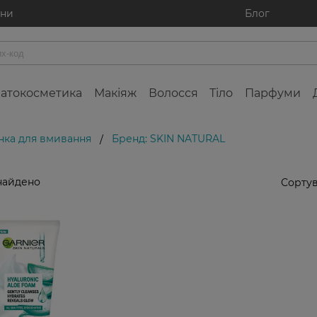
ини
Блог
атокосметика
Макіяж
Волосся
Тіло
Парфуми
нка для вмивання
Бренд: SKIN NATURAL
/
найдено
Сортув