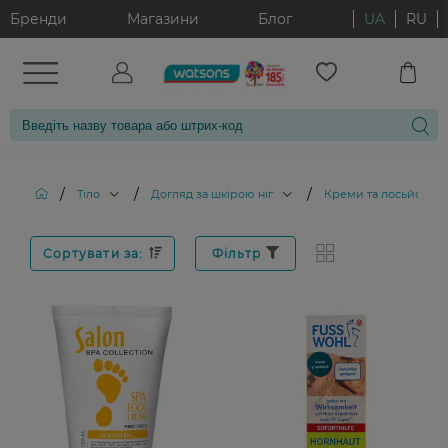
Бренди
Магазини
Блог
UA
RU
/
/
/
Тіло
Догляд за шкірою ніг
Креми та лосьйони дл
Сортувати за:
Фільтр