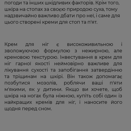
погоди та інших шкідливих факторів. Крім того,
шкіра на стопах за своєю природою суха, тому
надзвичайно важливо дбати про неї, і саме для
цього створені креми для стоп та п'ят.
Крем для ніг є високоживильною і
зволожуючою формулою з нежирною, але
кремовою текстурою. Інвестування в крем для
ніг гарної якості неймовірно важливе для
лікування сухості та запобігання затвердінню
та тріщинам на шкірі. Він також допомагає
позбутися мозолів, роблячи ваші п'яти
м'якими, як у дитини. Якщо ви хочете, щоб
шкіра на ногах була ніжною, купіть собі один із
найкращих кремів для ніг, і наносите його
щодня перед сном.