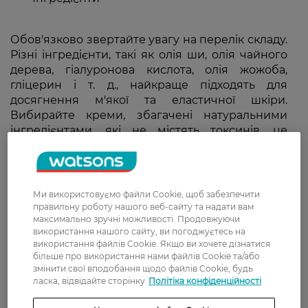
Обов'язково звертайте увагу на перелік складу.
Різні інгредієнти, такі як олія ши, олія чайного
дерева, гіалуронова кислота, олія жожоба,
гліцерин і т. д., найкраще підходять для
досягнення м'якої та еластичної шкіри.
Вибирайте креми, збагачені натуральними
інгредієнтами, які не містять токсинів, це
робить їх безпечними для шкіри.
Ми використовуємо файли Cookie, щоб забезпечити
правильну роботу нашого веб-сайту та надати вам
максимально зручні можливості. Продовжуючи
використання нашого сайту, ви погоджуєтесь на
використання файлів Cookie. Якщо ви хочете дізнатися
більше про використання нами файлів Cookie та/або
змінити свої вподобання щодо файлів Cookie, будь
ласка, відвідайте сторінку
Політіка конфіденційності