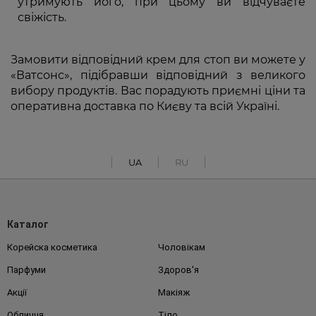
утримують його, при цьому ви відчуваєте
свіжість.
Замовити відповідний крем для стоп ви можете у
«Ватсонс», підібравши відповідний з великого
вибору продуктів. Вас порадують приємні ціни та
оперативна доставка по Києву та всій Україні.
UA
RU
Каталог
Корейска косметика
Чоловікам
Парфуми
Здоров'я
Акції
Макіяж
Обличчя
Тіло