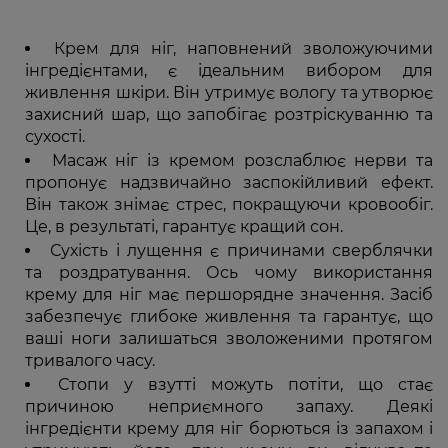
Крем для ніг, наповнений зволожуючими
інгредієнтами, є ідеальним вибором для
живлення шкіри. Він утримує вологу та утворює
захисний шар, що запобігає розтріскуванню та
сухості.
Масаж ніг із кремом розслаблює нерви та
пропонує надзвичайно заспокійливий ефект.
Він також знімає стрес, покращуючи кровообіг.
Це, в результаті, гарантує кращий сон.
Сухість і лущення є причинами сверблячки
та роздратування. Ось чому використання
крему для ніг має першорядне значення. Засіб
забезпечує глибоке живлення та гарантує, що
ваші ноги залишаться зволоженими протягом
тривалого часу.
Стопи у взутті можуть потіти, що стає
причиною неприємного запаху. Деякі
інгредієнти крему для ніг борються із запахом і