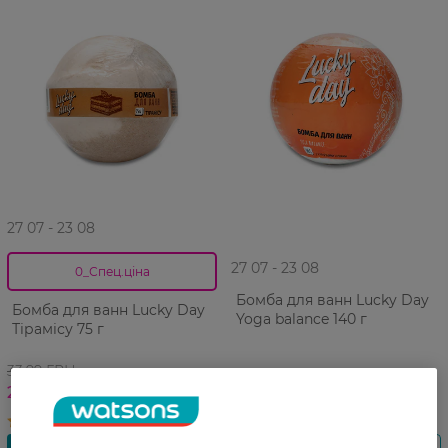
27 07 - 23 08
27 07 - 23 08
0_Спец.ціна
Бомба для ванн Lucky Day
Бомба для ванн Lucky Day
Yoga balance 140 г
Тірамісу 75 г
33,99 ГРН
79,99 ГРН
28,99 ГРН