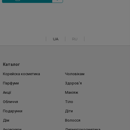
UA
RU
Каталог
Корейска косметика
Чоловікам
Парфуми
Здоров'я
Акції
Макіяж
Обличчя
Тіло
Подарунки
Діти
Дім
Волосся
Аксесуари
Дерматокосметика