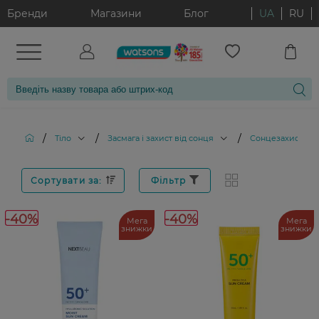
Бренди
Магазини
Блог
UA
RU
/
/
/
Тіло
Засмага і захист від сонця
Сонцезахисні за
Сортувати за:
Фільтр
-40%
-40%
Мега
Мега
знижки
знижки