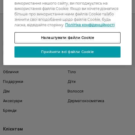
використання нашого сайту, ви погоджуєтесь на
UA
RU
використання файлів Cookie. Якщо ви хочете дізнатися
більше про використання нами файлів Cookie та/або
змінити свої вподобання щодо файлів Cookie, будь
ласка, відвідайте сторінку
Політіка конфіденційності
Каталог
Налаштувати файли Cookie
Корейска косметика
Чоловікам
Прийняти всі файли Cookie
Парфуми
Здоров'я
Акції
Макіяж
Обличчя
Тіло
Подарунки
Діти
Дім
Волосся
Аксесуари
Дерматокосметика
Бренди
Клієнтам