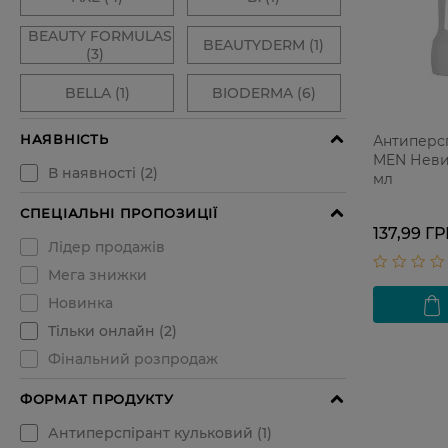
Антиперсп
MEN Невид
мл
137,99 Г