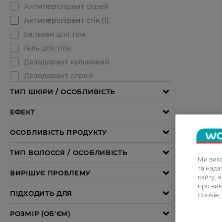
Ми вико
та над
сайту, 
про вик
Cookie,