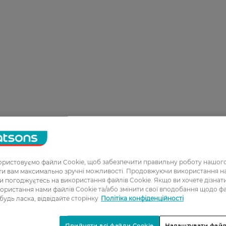
ристовуємо файли Cookie, щоб забезпечити правильну роботу нашого
ати вам максимально зручні можливості. Продовжуючи використання 
ви погоджуєтесь на використання файлів Cookie. Якщо ви хочете дізнат
ористання нами файлів Cookie та/або змінити свої вподобання щодо ф
 будь ласка, відвідайте сторінку
Політіка конфіденційності
Прийняти всі файли Cookie
Налаштувати файл