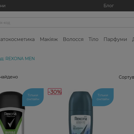
ини
Блог
атокосметика
Макіяж
Волосся
Тіло
Парфуми
д: REXONA MEN
знайдено
Сортув
-30%
Тільки
Тільки
онлайн
онлайн