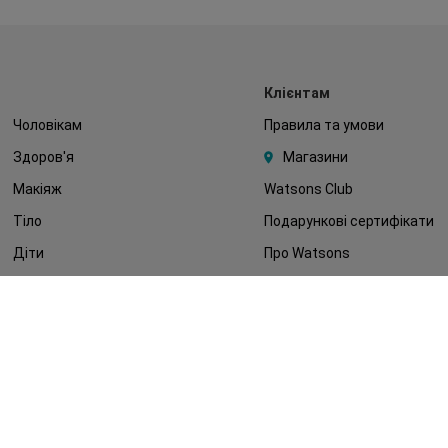
Клієнтам
Чоловікам
Правила та умови
Здоров'я
Магазини
Макіяж
Watsons Club
Тіло
Подарункові сертифікати
Діти
Про Watsons
Волосся
Кар'єра у Watsons
Дерматокосметика
Контакти
Блог
Оплата та доставка
FAQ
Політика конфіденційності