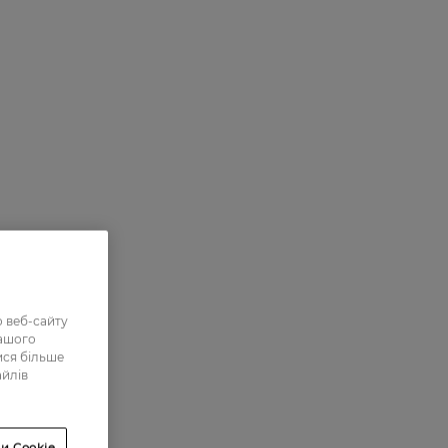
 веб-сайту
нашого
ися більше
айлів
и Cookie