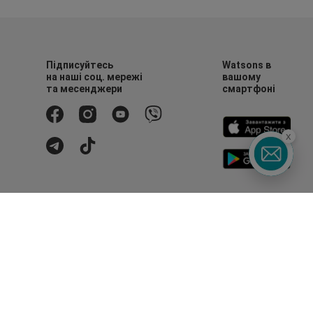
Підписуйтесь
Watsons в
на наші соц. мережі
вашому
та месенджери
смартфоні
x