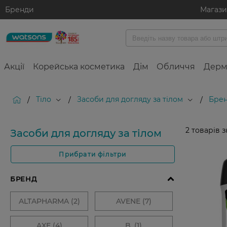
Бренди
Магаз
Акції
Корейська косметика
Дім
Обличчя
Дерм
Тіло
Засоби для догляду за тілом
Брен
/
/
/
2
товарів 
Засоби для догляду за тілом
Прибрати фільтри