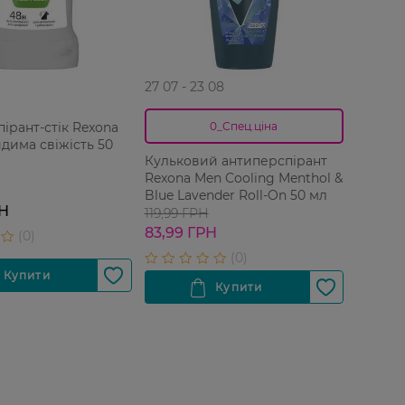
27 07 - 23 08
ірант-стік Rexona
0_Спец.ціна
има свіжість 50
Кульковий антиперспірант
Rexona Men Cooling Menthol &
Blue Lavender Roll‑On 50 мл
РН
119,99 ГРН
83,99 ГРН