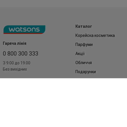
Каталог
Корейска косметика
Гаряча лінія
Парфуми
0 800 300 333
Акції
Обличчя
З 9:00 до 19:00
Без вихідних
Подарунки
Дім
Аксесуари
Бренди