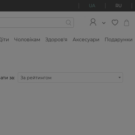
UA
RU
Діти
Чоловікам
Здоров'я
Аксесуари
Подарунки
ати за:
За рейтингом