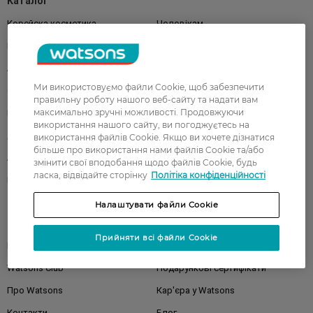
Каталог
Корейска косметика
Чоловікам
Парфуми
Здоров'я
Акції
Макіяж
Ми використовуємо файли Cookie, щоб забезпечити
Обличчя
Тіло
правильну роботу нашого веб-сайту та надати вам
максимально зручні можливості. Продовжуючи
Подарунки
Діти
використання нашого сайту, ви погоджуєтесь на
Дім
Волосся
використання файлів Cookie. Якщо ви хочете дізнатися
більше про використання нами файлів Cookie та/або
Аксесуари
Дерматокосметика
змінити свої вподобання щодо файлів Cookie, будь
ласка, відвідайте сторінку
Політіка конфіденційності
Бренди
Налаштувати файли Cookie
Клієнтам
Прийняти всі файли Cookie
Правила та умови
Магазини
Watsons Club
Подарункові сертифікати
Про Watsons
Кар'єра у Watsons
Контакти
Блог