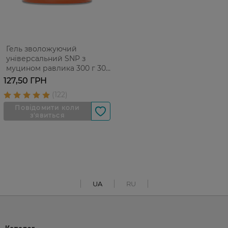
Гель зволожуючий
універсальний SNP з
муцином равлика 300 г 300
г
127,50 ГРН
UA
RU