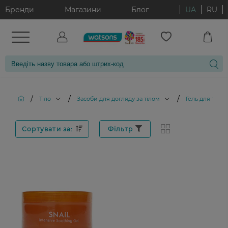
Бренди
Магазини
Блог
UA
RU
/
/
/
Тіло
Засоби для догляду за тілом
Гель для тіла
Сортувати за:
Фільтр