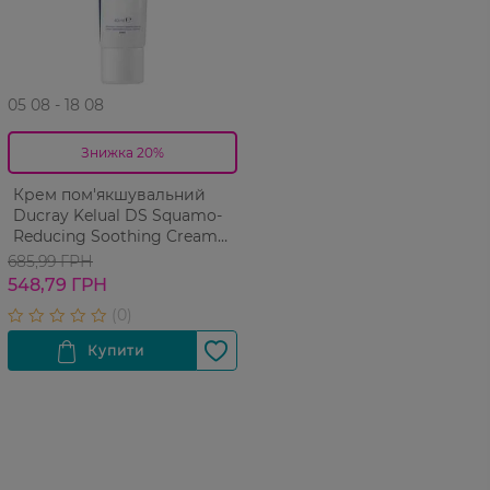
05 08 - 18 08
Знижка 20%
Крем пом'якшувальний
Ducray Kelual DS Squamo-
Reducing Soothing Cream
для усунення лущення 40
685,99 ГРН
мл
548,79 ГРН