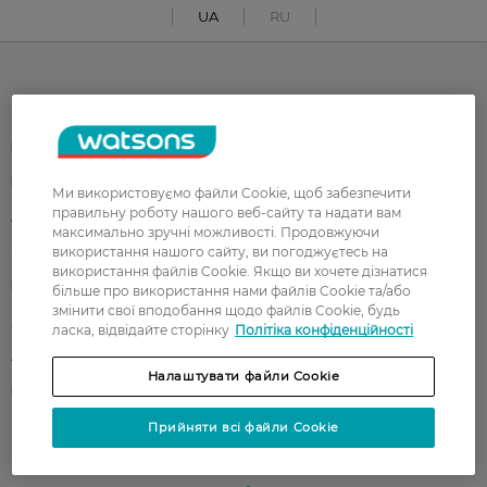
UA
RU
Каталог
Корейска косметика
Чоловікам
Парфуми
Здоров'я
Ми використовуємо файли Cookie, щоб забезпечити
правильну роботу нашого веб-сайту та надати вам
Акції
Макіяж
максимально зручні можливості. Продовжуючи
використання нашого сайту, ви погоджуєтесь на
Обличчя
Тіло
використання файлів Cookie. Якщо ви хочете дізнатися
Подарунки
Діти
більше про використання нами файлів Cookie та/або
змінити свої вподобання щодо файлів Cookie, будь
Дім
Волосся
ласка, відвідайте сторінку
Політіка конфіденційності
Аксесуари
Дерматокосметика
Налаштувати файли Cookie
Бренди
Прийняти всі файли Cookie
Клієнтам