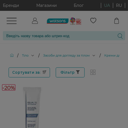
Бренди
Магазини
Блог
UA
RU
/
/
/
Тіло
Засоби для догляду за тілом
Креми для тіл
Сортувати за:
Фільтр
-20%