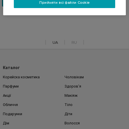
Прийняти всі файли Cookie
UA
RU
Каталог
Корейска косметика
Чоловікам
Парфуми
Здоров'я
Акції
Макіяж
Обличчя
Тіло
Подарунки
Діти
Дім
Волосся