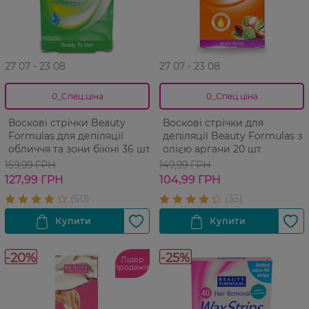
27 07 - 23 08
27 07 - 23 08
0_Спец.ціна
0_Спец.ціна
Воскові стрічки Beauty
Воскові стрічки для
Formulas для депіляції
депіляції Beauty Formulas з
обличчя та зони бікіні 36 шт
олією аргани 20 шт
159,99 ГРН
149,99 ГРН
127,99 ГРН
104,99 ГРН
-20%
-25%
Лідер
продажів