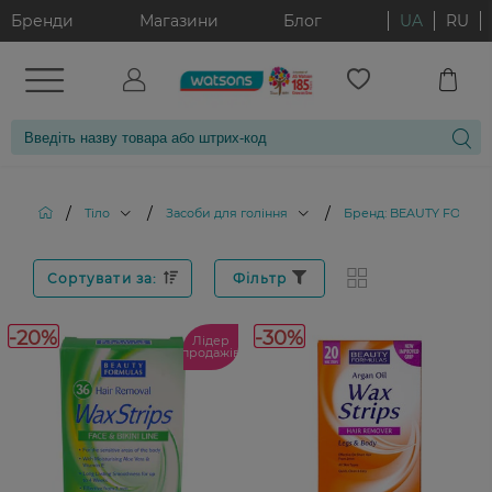
Бренди
Магазини
Блог
UA
RU
/
/
/
Тіло
Засоби для гоління
Бренд: BEAUTY FORMU
Сортувати за:
Фільтр
-20%
-30%
Лідер
продажів