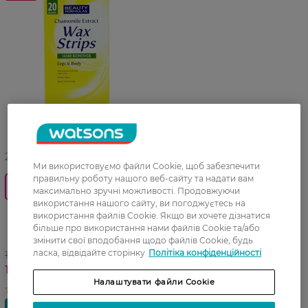
27 07 - 23 08
Ми використовуємо файли Cookie, щоб забезпечити
правильну роботу нашого веб-сайту та надати вам
0_Спец.ціна
максимально зручні можливості. Продовжуючи
використання нашого сайту, ви погоджуєтесь на
Воскові стрічки для
використання файлів Cookie. Якщо ви хочете дізнатися
депіляції Beauty Formulas
більше про використання нами файлів Cookie та/або
екстракт ромашки 20 шт
змінити свої вподобання щодо файлів Cookie, будь
ласка, відвідайте сторінку
Політіка конфіденційності
149,99 ГРН
104,99 ГРН
Налаштувати файли Cookie