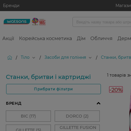
Бренди
Магаз
Акції
Корейська косметика
Дім
Обличчя
Дерм
Тіло
Засоби для гоління
Станки, бритв
/
/
/
1
товарів з
Станки, бритви і картриджі
-20%
Прибрати фільтри