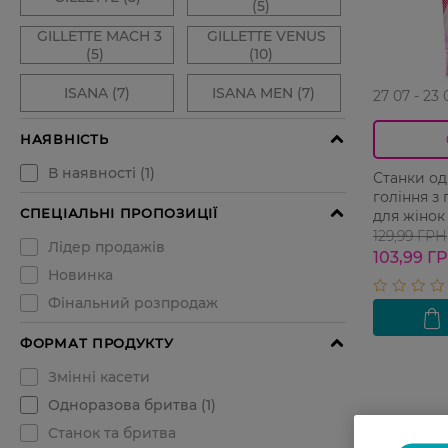
27 07 - 23 
Станки од
гоління з
для жінок 
129,99 ГРН
103,99 Г