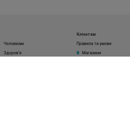
Клієнтам
Чоловікам
Правила та умови
Здоров'я
Магазини
Макіяж
Watsons Club
Тіло
Подарункові сертифікати
Діти
Про Watsons
Волосся
Кар'єра у Watsons
Дерматокосметика
Контакти
Блог
Оплата та доставка
FAQ