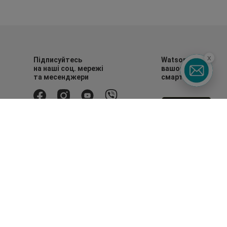
x
Підписуйтесь
Watsons в
на наші соц. мережі
вашому
та месенджери
смартфоні