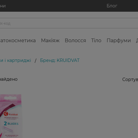
ини
Блог
атокосметика
Макіяж
Волосся
Тіло
Парфуми
и і картриджі
Бренд: KRUIDVAT
/
найдено
Сортув