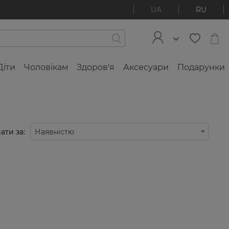
UA
RU
Діти
Чоловікам
Здоров'я
Аксесуари
Подарунки
ати за:
Наявністю