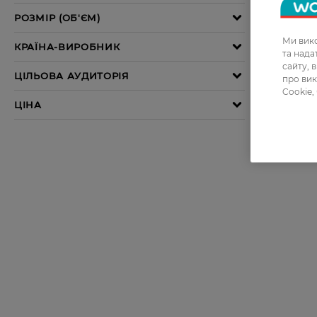
Ми вико
та над
сайту, 
про вик
Cookie,