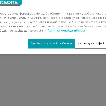
ристовуємо файли Cookie, щоб забезпечити правильну роботу нашого
ати вам максимально зручні можливості. Продовжуючи використання 
ви погоджуєтесь на використання файлів Cookie. Якщо ви хочете дізнат
ористання нами файлів Cookie та/або змінити свої вподобання щодо ф
 будь ласка, відвідайте сторінку
Політіка конфіденційності
Прийняти всі файли Cookie
Налаштувати файл