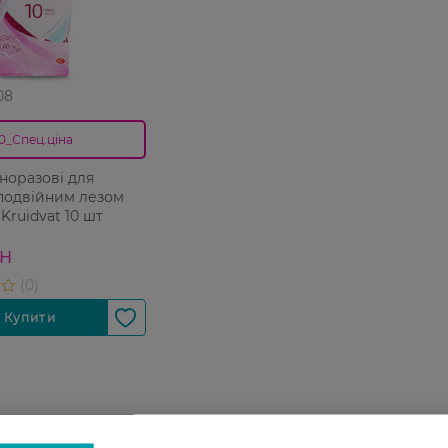
08
0_Спец.ціна
норазові для
 подвійним лезом
Kruidvat 10 шт
РН