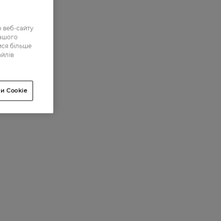
 веб-сайту
нашого
ися більше
айлів
и Cookie