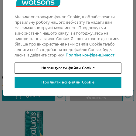
Ми використовуємо файли Cookie, щоб забезпечити
правильну роботу нашого веб-сайту та надати вам
максимально зручні можливості. Продовжуючи
використання нашого сайту, ви погоджуєтесь на
використання файлів Cookie. Якщо ви хочете дізнатися
більше про використання нами файлів Cookie та/або
змінити свої вподобання щодо файлів Cookie, будь
ласка, відвідайте сторінку
Політіка конфіденційності
Зубна щітка дитяча
Зубна щітка Aquafresh
Aquafresh Advance 9-12
Intense Clean Medium 1 шт
Налаштувати файли Cookie
років м'яка
89,99 ГРН
64,99 ГРН
Прийняти всі файли Cookie