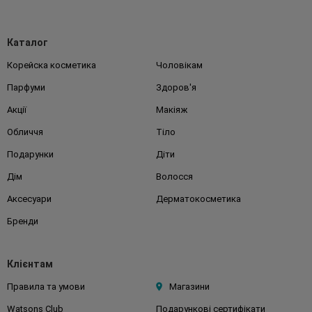
Каталог
Корейска косметика
Чоловікам
Парфуми
Здоров'я
Акції
Макіяж
Обличчя
Тіло
Подарунки
Діти
Дім
Волосся
Аксесуари
Дерматокосметика
Бренди
Клієнтам
Правила та умови
Магазини
Watsons Club
Подарункові сертифікати