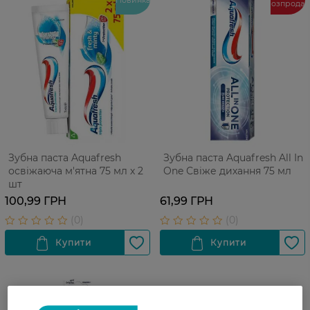
розпрода
Зубна паста Aquafresh
Зубна паста Aquafresh All In
освіжаюча м'ятна 75 мл х 2
One Свіже дихання 75 мл
шт
100,99 ГРН
61,99 ГРН