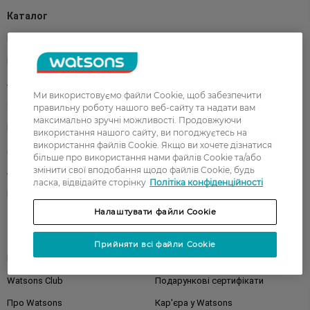
Каталог
Корейска косметика
Чоловікам
Парфуми
Здоров'я
Акції
Макіяж
Ми використовуємо файли Cookie, щоб забезпечити
Обличчя
Тіло
правильну роботу нашого веб-сайту та надати вам
максимально зручні можливості. Продовжуючи
Подарунки
Діти
використання нашого сайту, ви погоджуєтесь на
використання файлів Cookie. Якщо ви хочете дізнатися
Дім
Волосся
більше про використання нами файлів Cookie та/або
змінити свої вподобання щодо файлів Cookie, будь
Аксесуари
Дерматокосметика
ласка, відвідайте сторінку
Політіка конфіденційності
Бренди
Налаштувати файли Cookie
Клієнтам
Прийняти всі файли Cookie
Правила та умови
Магазини
Watsons Club
Подарункові сертифікати
Про Watsons
Кар'єра у Watsons