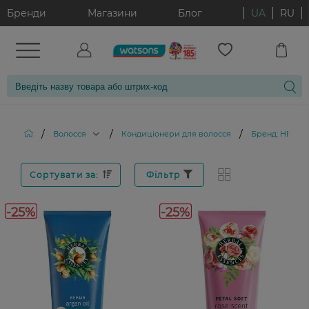
Бренди
Магазини
Блог
UA
RU
/
/
/
Волосся
Кондиціонери для волосся
Бренд: HERBA
Сортувати за:
Фільтр
-25%
-25%