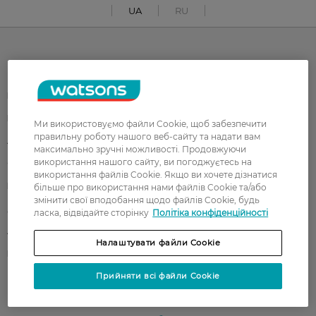
UA
RU
Каталог
Корейска косметика
Чоловікам
Парфуми
Здоров'я
Ми використовуємо файли Cookie, щоб забезпечити
правильну роботу нашого веб-сайту та надати вам
Акції
Макіяж
максимально зручні можливості. Продовжуючи
використання нашого сайту, ви погоджуєтесь на
Обличчя
Тіло
використання файлів Cookie. Якщо ви хочете дізнатися
Подарунки
Діти
більше про використання нами файлів Cookie та/або
змінити свої вподобання щодо файлів Cookie, будь
Дім
Волосся
ласка, відвідайте сторінку
Політіка конфіденційності
Аксесуари
Дерматокосметика
Налаштувати файли Cookie
Бренди
Прийняти всі файли Cookie
Клієнтам