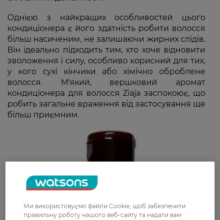
Однією з найкращих особливостей цього
кондиціонера є його здатність робити волосся
більш насиченим, не залишаючи жирних слідів.
Він ідеально підходить тим, хто хоче відновити
зволоження і силу, особливо корисний для тих,
у кого сухі кінчики або хімічно оброблене
волосся. М'який, вершковий аромат
кондиціонера для волосся Ziaja заспокоює, що
робить загальне враження від застосування ще
більш приємним.
Ми використовуємо файли Cookie, щоб забезпечити
правильну роботу нашого веб-сайту та надати вам