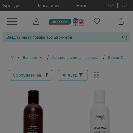
Бренди
Магазини
Блог
UA
RU
/
/
/
Волосся
Кондиціонери для волосся
Бренд: ZIAJA
Сортувати за:
Фільтр