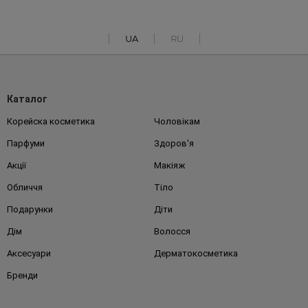
UA
RU
Каталог
Корейска косметика
Чоловікам
Парфуми
Здоров'я
Акції
Макіяж
Обличчя
Тіло
Подарунки
Діти
Дім
Волосся
Аксесуари
Дерматокосметика
Бренди