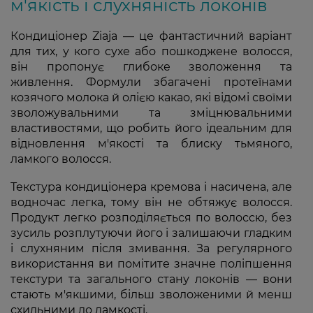
м'якість і слухняність локонів
Кондиціонер Ziaja — це фантастичний варіант
для тих, у кого сухе або пошкоджене волосся,
він пропонує глибоке зволоження та
живлення. Формули збагачені протеїнами
козячого молока й олією какао, які відомі своїми
зволожувальними та зміцнювальними
властивостями, що робить його ідеальним для
відновлення м'якості та блиску тьмяного,
ламкого волосся.
Текстура кондиціонера кремова і насичена, але
водночас легка, тому він не обтяжує волосся.
Продукт легко розподіляється по волоссю, без
зусиль розплутуючи його і залишаючи гладким
і слухняним після змивання. За регулярного
використання ви помітите значне поліпшення
текстури та загального стану локонів — вони
стають м'якшими, більш зволоженими й менш
схильними до ламкості.