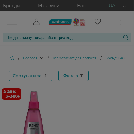
Бренди
Магазини
Блог
UA
RU
/
/
/
Волосся
Термозахист для волосся
Бренд: ISANA
Сортувати за:
Фільтр