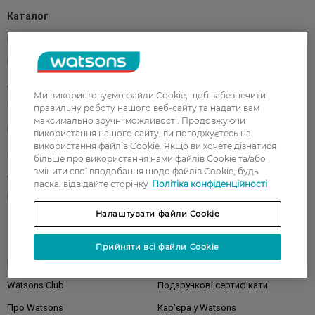
Каталог
Корейска косметика
Чоловікам
Парфуми
Здоров'я
Акції
Макіяж
Ми використовуємо файли Cookie, щоб забезпечити
Обличчя
Тіло
правильну роботу нашого веб-сайту та надати вам
максимально зручні можливості. Продовжуючи
Подарунки
Діти
використання нашого сайту, ви погоджуєтесь на
використання файлів Cookie. Якщо ви хочете дізнатися
Дім
Волосся
більше про використання нами файлів Cookie та/або
змінити свої вподобання щодо файлів Cookie, будь
Аксесуари
Дерматокосметика
ласка, відвідайте сторінку
Політіка конфіденційності
Бренди
Налаштувати файли Cookie
Клієнтам
Прийняти всі файли Cookie
Правила та умови
Магазини
Watsons Club
Подарункові сертифікати
Про Watsons
Кар'єра у Watsons