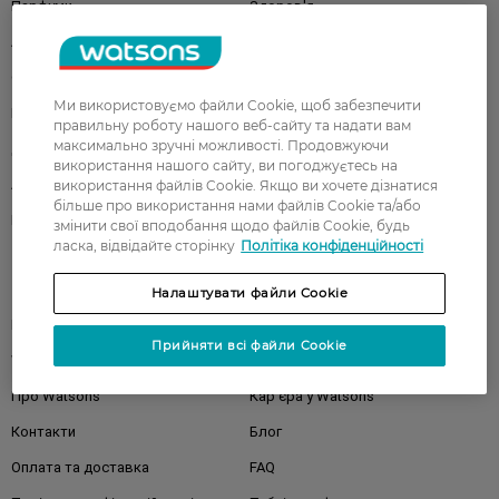
Парфуми
Здоров'я
Акції
Макіяж
Обличчя
Тіло
Ми використовуємо файли Cookie, щоб забезпечити
Подарунки
Діти
правильну роботу нашого веб-сайту та надати вам
максимально зручні можливості. Продовжуючи
Дім
Волосся
використання нашого сайту, ви погоджуєтесь на
Аксесуари
Дерматокосметика
використання файлів Cookie. Якщо ви хочете дізнатися
більше про використання нами файлів Cookie та/або
Бренди
змінити свої вподобання щодо файлів Cookie, будь
ласка, відвідайте сторінку
Політіка конфіденційності
Клієнтам
Налаштувати файли Cookie
Правила та умови
Магазини
Прийняти всі файли Cookie
Watsons Club
Подарункові сертифікати
Про Watsons
Кар'єра у Watsons
Контакти
Блог
Оплата та доставка
FAQ