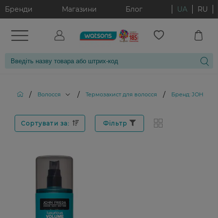
Бренди
Магазини
Блог
UA
RU
/
/
/
Волосся
Термозахист для волосся
Бренд: JOHN FR
Сортувати за:
Фільтр