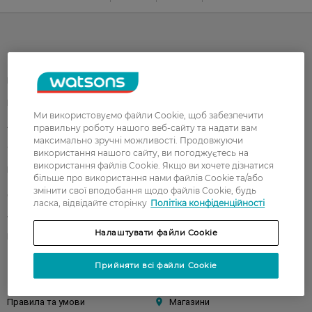
Каталог
Корейска косметика
Чоловікам
Парфуми
Здоров'я
Ми використовуємо файли Cookie, щоб забезпечити
Акції
Макіяж
правильну роботу нашого веб-сайту та надати вам
максимально зручні можливості. Продовжуючи
Обличчя
Тіло
використання нашого сайту, ви погоджуєтесь на
використання файлів Cookie. Якщо ви хочете дізнатися
Подарунки
Діти
більше про використання нами файлів Cookie та/або
змінити свої вподобання щодо файлів Cookie, будь
Дім
Волосся
ласка, відвідайте сторінку
Політіка конфіденційності
Аксесуари
Дерматокосметика
Налаштувати файли Cookie
Бренди
Прийняти всі файли Cookie
Клієнтам
Правила та умови
Магазини