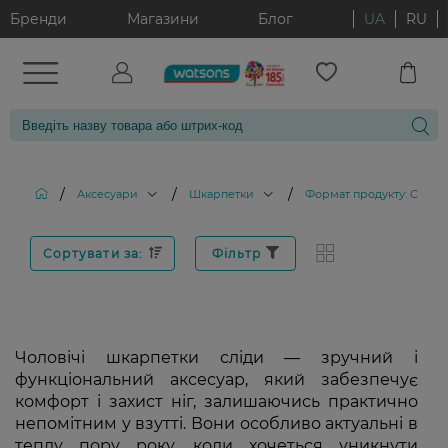
Бренди
Магазини
Блог
UA
RU
/
/
/
Аксесуари
Шкарпетки
Формат продукту: Слідк
Сортувати за:
Фільтр
Чоловічі шкарпетки сліди — зручний і
функціональний аксесуар, який забезпечує
комфорт і захист ніг, залишаючись практично
непомітним у взутті. Вони особливо актуальні в
теплу пору року, коли хочеться уникнути