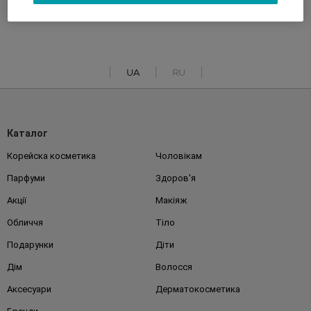
UA
RU
Каталог
Корейска косметика
Чоловікам
Парфуми
Здоров'я
Акції
Макіяж
Обличчя
Тіло
Подарунки
Діти
Дім
Волосся
Аксесуари
Дерматокосметика