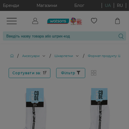
Бренди
Магазини
Блог
UA
RU
/
/
/
Аксесуари
Шкарпетки
Формат продукту: Шкар
Сортувати за:
Фільтр