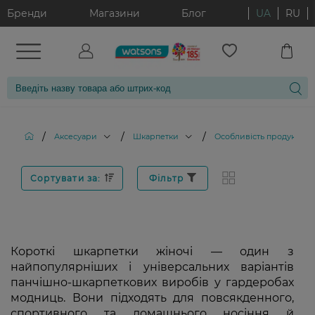
Бренди
Магазини
Блог
UA
RU
/
/
/
Аксесуари
Шкарпетки
Особливість продукту: К
Сортувати за:
Фільтр
Короткі шкарпетки жіночі — один з
найпопулярніших і універсальних варіантів
панчішно-шкарпеткових виробів у гардеробах
модниць. Вони підходять для повсякденного,
спортивного та домашнього носіння й