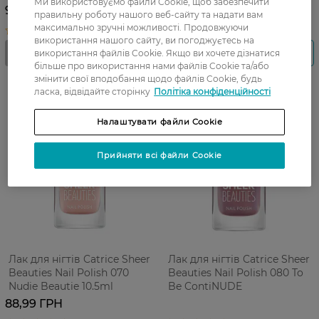
Ми використовуємо файли Cookie, щоб забезпечити
92,50 ГРН
правильну роботу нашого веб-сайту та надати вам
максимально зручні можливості. Продовжуючи
використання нашого сайту, ви погоджуєтесь на
використання файлів Cookie. Якщо ви хочете дізнатися
більше про використання нами файлів Cookie та/або
змінити свої вподобання щодо файлів Cookie, будь
ласка, відвідайте сторінку
Політіка конфіденційності
Налаштувати файли Cookie
Прийняти всі файли Cookie
Лак для нігтів Catrice Sheer
Лак для нігтів Catrice Sheer
Beauties Nail Polish 070
Beauties Nail Polish 080 To
Nudie Beautie 10.5ml
Be ContiNUDE
88,99 ГРН