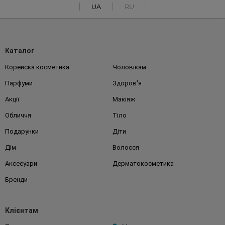
UA
RU
Каталог
Корейска косметика
Чоловікам
Парфуми
Здоров'я
Акції
Макіяж
Обличчя
Тіло
Подарунки
Діти
Дім
Волосся
Аксесуари
Дерматокосметика
Бренди
Клієнтам