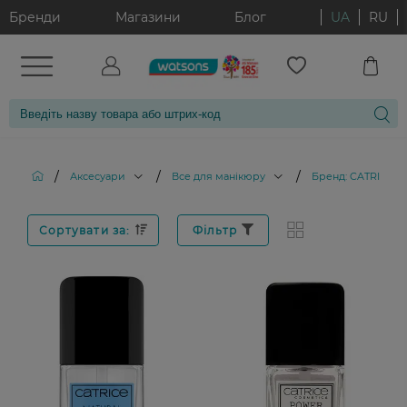
Бренди
Магазини
Блог
UA
RU
/
/
/
Аксесуари
Все для манікюру
Бренд: CATRICE
Сортувати за:
Фільтр