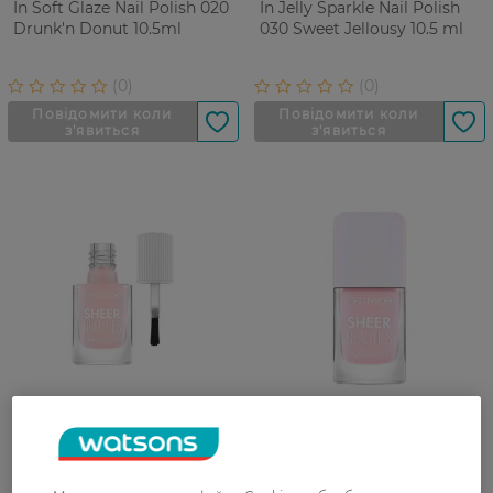
In Soft Glaze Nail Polish 020
In Jelly Sparkle Nail Polish
Drunk'n Donut 10.5ml
030 Sweet Jellousy 10.5 ml
Лак для нігтів Catrice Nail
Лак для нігтів Catrice Sheer
Polish Sheer Beauties 030
Beauties Nail Polish 040
Kiss The Miss
Fluffy Cotton Candy 10.5ml