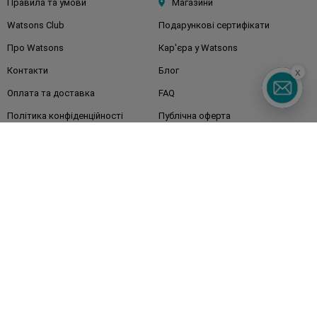
Правила та умови
Магазини
Watsons Club
Подарункові сертифікати
Про Watsons
Кар'єра у Watsons
Контакти
Блог
x
Оплата та доставка
FAQ
Політика конфіденційності
Публічна оферта
ЗМІ про нас
Повернення замовлення
Підписуйтесь
на наші соц. мережі
та месенджери
Watsons в вашому смартфоні