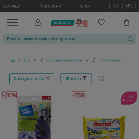
Бренди
Магазини
Блог
UA
RU
/
/
/
Дім
Господарські товари
Місто: Одеса
Сортувати за:
Фільтр
-20%
-35%
Лідер
продажів