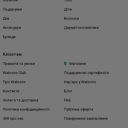
Обличчя
Тіло
Подарунки
Діти
Дім
Волосся
Аксесуари
Дерматокосметика
Бренди
Клієнтам
Правила та умови
Магазини
Watsons Club
Подарункові сертифікати
Про Watsons
Кар'єра у Watsons
Контакти
Блог
Оплата та доставка
FAQ
Політика конфіденційності
Публічна оферта
ЗМІ про нас
Повернення замовлення