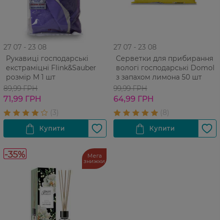
27 07 - 23 08
27 07 - 23 08
Рукавиці господарські
Серветки для прибирання
екстраміцні Flink&Sauber
вологі господарські Domol
розмір М 1 шт
з запахом лимона 50 шт
89,99 ГРН
99,99 ГРН
71,99 ГРН
64,99 ГРН
-35%
Мега
знижки