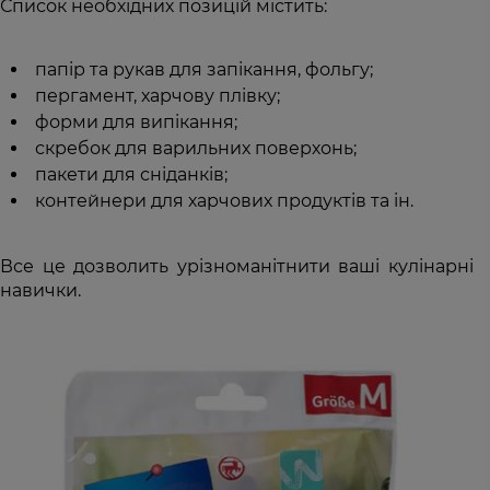
Список необхідних позицій містить:
папір та рукав для запікання, фольгу;
пергамент, харчову плівку;
форми для випікання;
скребок для варильних поверхонь;
пакети для сніданків;
контейнери для харчових продуктів та ін.
Все це дозволить урізноманітнити ваші кулінарні
навички.