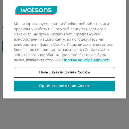
Освіжувач повітря Glade
Свiжiсть бiлизни 300 мл
Ми використовуємо файли Cookie, щоб забезпечити
108,99 ГРН
правильну роботу нашого веб-сайту та надати вам
максимально зручні можливості. Продовжуючи
використання нашого сайту, ви погоджуєтесь на
використання файлів Cookie. Якщо ви хочете дізнатися
більше про використання нами файлів Cookie та/або
змінити свої вподобання щодо файлів Cookie, будь
ласка, відвідайте сторінку
Політіка конфіденційності
Налаштувати файли Cookie
Прийняти всі файли Cookie