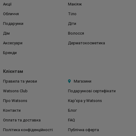
Акції
Макіяж
Обличчя
Тіло
Подарунки
Діти
Дім
Волосся
Аксесуари
Дерматокосметика
Бренди
Клієнтам
Правила та умови
Магазини
Watsons Club
Подарункові сертифікати
Про Watsons
Кар'єра у Watsons
Контакти
Блог
Оплата та доставка
FAQ
Політика конфіденційності
Публічна оферта