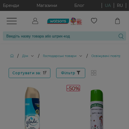
Бренди
Магазини
Блог
UA
RU
/
/
/
/
Дім
Господарські товари
Освіжувачі повітря
Сортувати за:
Фільтр
-50%