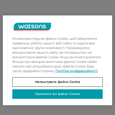
Ми використовуємо файли Cookie, щоб забезпечити
правильну роботу нашого веб-сайту та надати вам
максимально зручні можливості. Продовжуючи
використання нашого сайту, ви погоджуєтесь на
використання файлів Cookie. Якщо ви хочете дізнатися
більше про використання нами файлів Cookie та/або
Якщо забруднення на каструлях та сковорідках
змінити свої вподобання щодо файлів Cookie, будь
не піддаються звичайним губкам, варто
ласка, відвідайте сторінку
Політіка конфіденційності
використовувати спеціальний скребок для
чищення посуду. Виріб є жорсткою губкою з
Налаштувати файли Cookie
металевих ниток або жорстких щетинок, які
забезпечують інтенсивне очищення. Для
Прийняти всі файли Cookie
посуду з антипригарним покриттям існують і
м'якіші скребки.