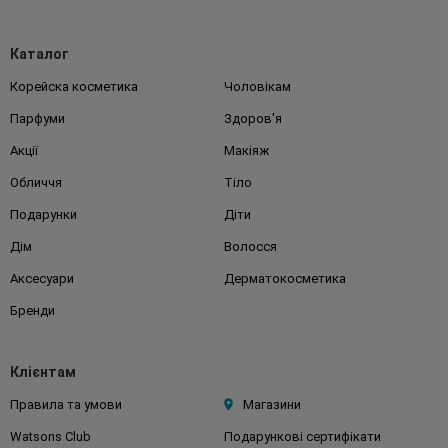
Каталог
Корейска косметика
Чоловікам
Парфуми
Здоров'я
Акції
Макіяж
Обличчя
Тіло
Подарунки
Діти
Дім
Волосся
Аксесуари
Дерматокосметика
Бренди
Клієнтам
Правила та умови
Магазини
Watsons Club
Подарункові сертифікати