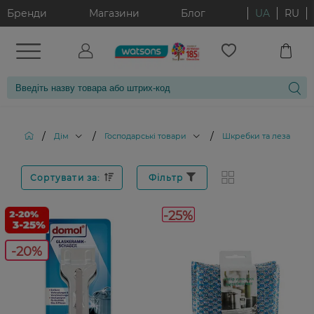
Бренди
Магазини
Блог
UA
RU
/
/
/
/
Дім
Господарські товари
Шкребки та леза
Сортувати за:
Фільтр
-25%
-20%