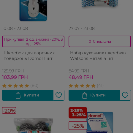
10 08 - 23 08
27 07 - 23 08
При купівлі 2 од. знижка -20%, 3
0_Спец.ціна
од. -25%
Шкребок для варочних
Набір кухонних шкребків
поверхонь Domol 1 шт
Watsons метал 4 шт
129,99 ГРН
64,99 ГРН
103,99 ГРН
48,49 ГРН
-20%
-25%