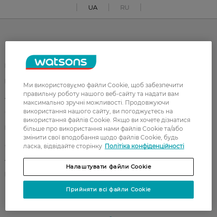
UA
RU
Каталог
Корейска косметика
Чоловікам
Парфуми
Здоров'я
Ми використовуємо файли Cookie, щоб забезпечити
правильну роботу нашого веб-сайту та надати вам
Акції
Макіяж
максимально зручні можливості. Продовжуючи
використання нашого сайту, ви погоджуєтесь на
Обличчя
Тіло
використання файлів Cookie. Якщо ви хочете дізнатися
Подарунки
Діти
більше про використання нами файлів Cookie та/або
змінити свої вподобання щодо файлів Cookie, будь
Дім
Волосся
ласка, відвідайте сторінку
Політіка конфіденційності
Аксесуари
Дерматокосметика
Налаштувати файли Cookie
Бренди
Прийняти всі файли Cookie
Клієнтам