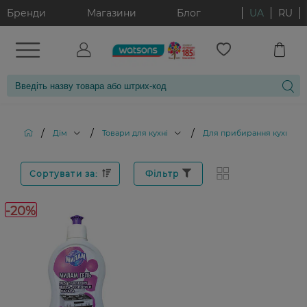
Бренди
Магазини
Блог
UA
RU
/
/
/
/
Дім
Товари для кухні
Для прибирання кухні
Сортувати за:
Фільтр
-20%