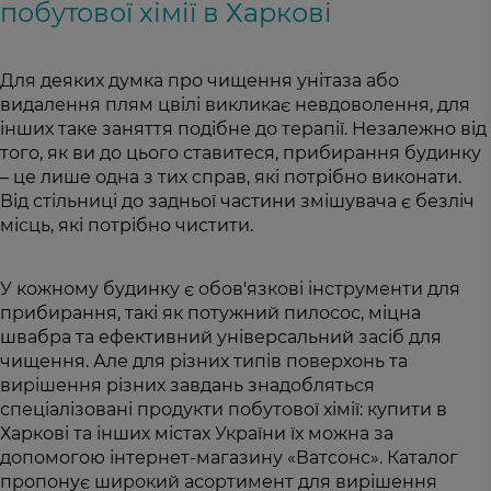
побутової хімії в Харкові
Для деяких думка про чищення унітаза або
видалення плям цвілі викликає невдоволення, для
інших таке заняття подібне до терапії. Незалежно від
того, як ви до цього ставитеся, прибирання будинку
– це лише одна з тих справ, які потрібно виконати.
Від стільниці до задньої частини змішувача є безліч
місць, які потрібно чистити.
У кожному будинку є обов'язкові інструменти для
прибирання, такі як потужний пилосос, міцна
швабра та ефективний універсальний засіб для
чищення. Але для різних типів поверхонь та
вирішення різних завдань знадобляться
спеціалізовані продукти побутової хімії: купити в
Харкові та інших містах України їх можна за
допомогою інтернет-магазину «Ватсонс». Каталог
пропонує широкий асортимент для вирішення