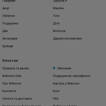
Парфуми
Здоров'я
Акції
Макіяж
Обличчя
Тіло
Подарунки
Діти
Дім
Волосся
Аксесуари
Дерматокосметика
Бренди
Клієнтам
Правила та умови
Магазини
Watsons Club
Подарункові сертифікати
Про Watsons
Кар'єра у Watsons
Контакти
Блог
Оплата та доставка
FAQ