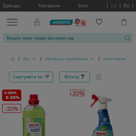
Бренди
Магазини
Блог
UA
RU
/
/
/
Дім
Засоби для прибирання
Місто: Харків
Сортувати за:
Фільтр
-20%
-20%