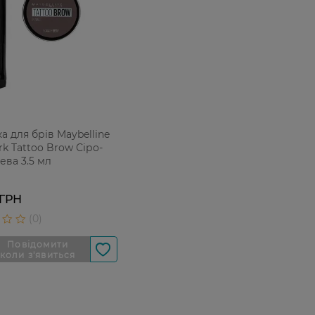
а для брів Maybelline
k Tattoo Brow Сіро-
ева 3.5 мл
 ГРН