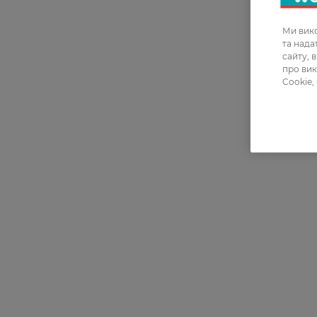
Ми вико
та над
сайту, 
про вик
Cookie,