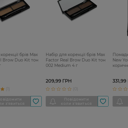
 корекції брів Max
Набір для корекції брів Max
Помадк
l Brow Duo Kit тон
Factor Real Brow Duo Kit тон
New Yor
г
002 Medium 4 г
коричн
209,99 ГРН
331,99