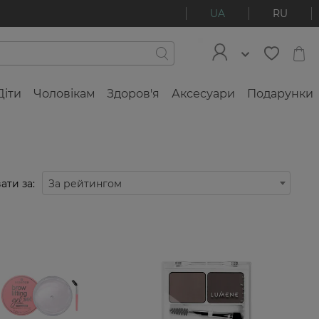
UA
RU
Діти
Чоловікам
Здоров'я
Аксесуари
Подарунки
ати за:
За рейтингом