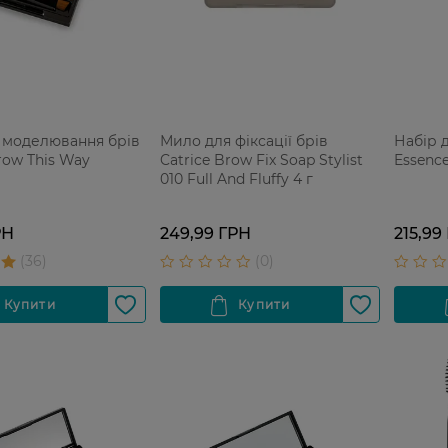
 моделювання брів
Мило для фіксації брів
Набір 
ow This Way
Catrice Brow Fix Soap Stylist
Essence
010 Full And Fluffy 4 г
РН
249,99 ГРН
215,99