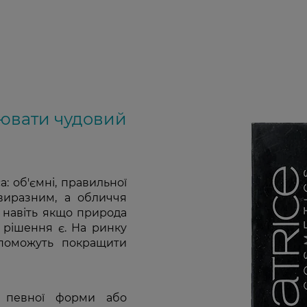
рювати чудовий
: об'ємні, правильної
виразним, а обличчя
І навіть якщо природа
 рішення є. На ринку
допоможуть покращити
я певної форми або