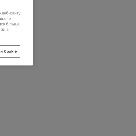
 веб-сайту
нашого
ися більше
айлів
и Cookie