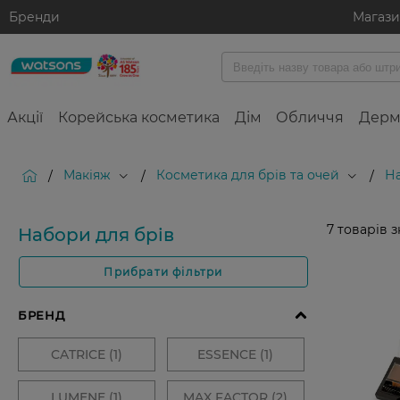
Бренди
Магаз
Акції
Корейська косметика
Дім
Обличчя
Дерм
Макіяж
Косметика для брів та очей
На
/
/
/
7
товарів 
Набори для брів
Прибрати фільтри