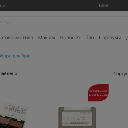
ини
Блог
атокосметика
Макіяж
Волосся
Тіло
Парфуми
бори для брів
знайдено
Сортув
Фінальний
розпродаж