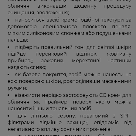
обличчя, виконавши щоденну процедуру
очищення, зволоження;
наноситься засіб кремоподібної текстури за
допомогою спеціального плоского пензля,
м'яким силіконовим спонжем або подушечками
пальців;
підберіть правильний тон: для світлої шкіри
підійде персиковий відтінок, жовтизну
прибирає рожевий, мерехтливі частинки
надають сяйво;
як базове покриття, засіб можна нанести на
всю поверхню шкіри, розподіливши масажними
рухами;
візажисти нерідко застосовують СС крем для
обличчя як праймер, поверх якого можна
наносити інший тональний засіб;
для літнього сезону, невагомий з SPF-
фільтрами відмінно захищає епідерміс від
негативного впливу сонячних променів;