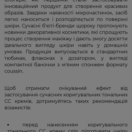
інноваційний продукт для створення красивих
образів. Завдяки наявності мікрочастинок, засіб
легко наноситься і розподіляється по поверхні
шкіри. Сучасні б'юті-бренди щороку пропонують
новинки декоративної косметики, які спрощують
процес створення макіяжу і дають змогу досягти
ідеального вигляду шкіри навіть у домашніх
умовах. Продукція випускається в стандартних
тюбиках, флаконах з дозатором, у вигляді
компактної баночки з м'яким спонжем формату
coussin.
Щоб отримати очікуваний ефект від
застосування сучасних коригувальних тональних
СС кремів, дотримуйтесь таких рекомендацій
візажистів:
перед нанесенням коригувального
тонального CC крему слід підготувати шкіру