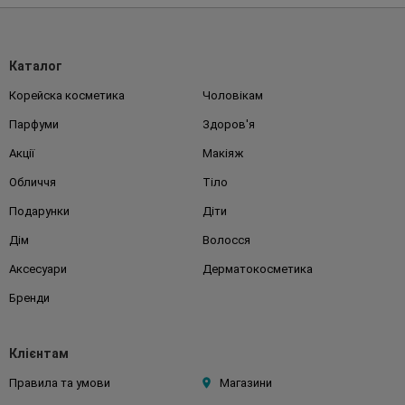
Каталог
Корейска косметика
Чоловікам
Парфуми
Здоров'я
Акції
Макіяж
Обличчя
Тіло
Подарунки
Діти
Дім
Волосся
Аксесуари
Дерматокосметика
Бренди
Клієнтам
Правила та умови
Магазини