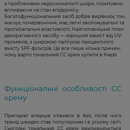
з проблемами недосконалості шкіри, позитивно
впливаючи на стан епідермісу.
Багатофункціональний засіб добре вирівнює тон,
маскує почервоніння, має легкі зволожувальні та
протизапальні властивості. Найголовніший плюс
декоративного засобу — хороший захист від UV-
променів, з широкою палітрою процентного
вмісту SPF-фільтрів. Це все лише кілька причин,
чому варто тональний СС крем купити в Києві.
Функціональні особливості СС
крему
Препарат вперше з'явився в Азії, після чого
тренд швидко став популярним і в усьому світі.
Сьогодні тональний СС крем рекомендується