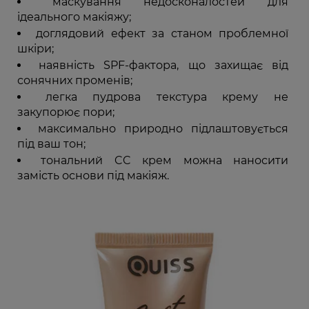
маскування недосконалостей для
ідеального макіяжу;
доглядовий ефект за станом проблемної
шкіри;
наявність SPF-фактора, що захищає від
сонячних променів;
легка пудрова текстура крему не
закупорює пори;
максимально природно підлаштовується
під ваш тон;
тональний CC крем можна наносити
замість основи під макіяж.