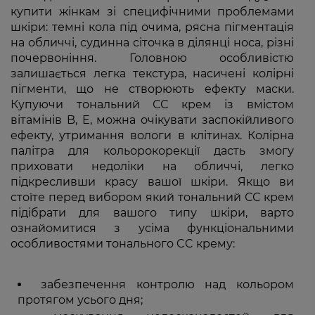
купити жінкам зі специфічними проблемами
шкіри: темні кола під очима, рясна пігментація
на обличчі, судинна сіточка в ділянці носа, різні
почервоніння. Головною особливістю
залишається легка текстура, насичені колірні
пігменти, що не створюють ефекту маски.
Купуючи тональний СС крем із вмістом
вітамінів B, E, можна очікувати заспокійливого
ефекту, утримання вологи в клітинах. Колірна
палітра для кольорокорекції дасть змогу
приховати недоліки на обличчі, легко
підкресливши красу вашої шкіри. Якщо ви
стоїте перед вибором який тональний СС крем
підібрати для вашого типу шкіри, варто
ознайомитися з усіма функціональними
особливостями тонального CC крему:
забезпечення контролю над кольором
протягом усього дня;