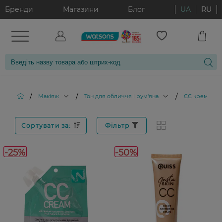
Бренди
Магазини
Блог
UA
RU
/
/
/
Макіяж
Тон для обличчя і рум'яна
СС крем
Сортувати за:
Фільтр
-25%
-50%