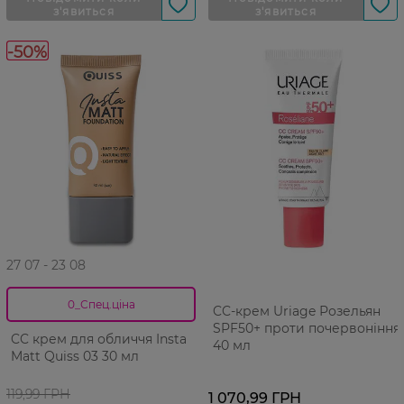
-50%
27 07 - 23 08
0_Спец.ціна
CC-крем Uriage Розельян
SPF50+ проти почервоніння
CC крем для обличчя Insta
40 мл
Matt Quiss 03 30 мл
119,99 ГРН
1 070,99 ГРН