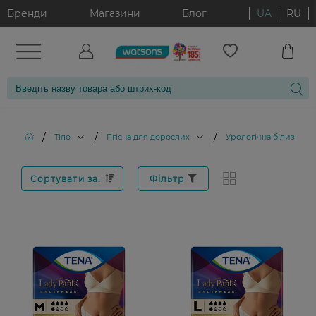
Бренди
Магазини
Блог
UA
RU
/
/
/
Тіло
Гігієна для дорослих
Урологічна білизна та
Сортувати за:
Фільтр