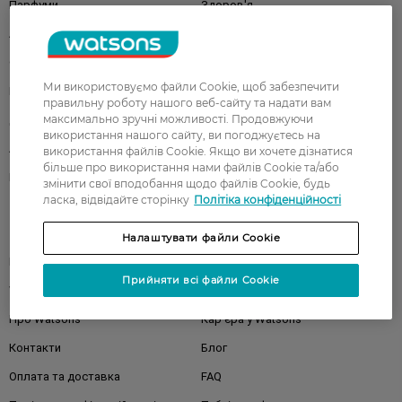
Парфуми
Здоров'я
Акції
Макіяж
Обличчя
Тіло
Ми використовуємо файли Cookie, щоб забезпечити
Подарунки
Діти
правильну роботу нашого веб-сайту та надати вам
максимально зручні можливості. Продовжуючи
Дім
Волосся
використання нашого сайту, ви погоджуєтесь на
Аксесуари
Дерматокосметика
використання файлів Cookie. Якщо ви хочете дізнатися
більше про використання нами файлів Cookie та/або
Бренди
змінити свої вподобання щодо файлів Cookie, будь
ласка, відвідайте сторінку
Політіка конфіденційності
Клієнтам
Налаштувати файли Cookie
Правила та умови
Магазини
Прийняти всі файли Cookie
Watsons Club
Подарункові сертифікати
Про Watsons
Кар'єра у Watsons
Контакти
Блог
Оплата та доставка
FAQ