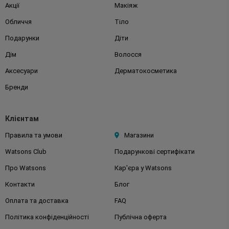
Акції
Макіяж
Обличчя
Тіло
Подарунки
Діти
Дім
Волосся
Аксесуари
Дерматокосметика
Бренди
Клієнтам
Правила та умови
Магазини
Watsons Club
Подарункові сертифікати
Про Watsons
Кар'єра у Watsons
Контакти
Блог
Оплата та доставка
FAQ
Політика конфіденційності
Публічна оферта