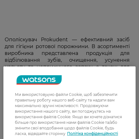
Ополіскувач Prokudent — ефективний засіб
для гігієни ротової порожнини. В асортименті
виробника представлена продукція для
відбілювання зубів, очищення, усунення
нальоту та неприємного запаху, а також для
чутливих ясен. Формули продуктів не містять
спирту, тому дбайливо доглядають за зубами та
яснами.
Ми використовуємо файли Cookie, щоб забезпечити
правильну роботу нашого веб-сайту та надати вам
максимально зручні можливості. Продовжуючи
використання нашого сайту, ви погоджуєтесь на
використання файлів Cookie. Якщо ви хочете дізнатися
більше про використання нами файлів Cookie та/або
змінити свої вподобання щодо файлів Cookie, будь
ласка, відвідайте сторінку
Політіка конфіденційності