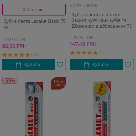
27 07 - 09 08
0_Спец.ціна
Зубна паста сенситив
Захист чутливих зубів та
Зубна паста Lacalut Basic 75
Дбайливе відбілювання 75
мл
мл
226,99 ГРН
108,99 ГРН
147,49 ГРН
86,99 ГРН
-35%
Мега
знижки