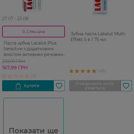
27 07 - 23 08
0_Спец.ціна
Зубна паста Lakalut Multi-
Effekt 5 в 1 75 мл
Паста зубна Lacalut Plus
Sensitive з додатковим
вмістом активних речовин
75 мл
239,99 ГРН
167,99 ГРН
Показати ще