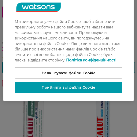
0_Спец.ціна
Зубна паста Lacalut Multi
Effect Plus Глибоке
Ми використовуємо файли Cookie, щоб забезпечити
Зубна паста Lacalut Activ
очищення 75 мл
правильну роботу нашого веб-сайту та надати вам
2х75 мл
максимально зручні можливості. Продовжуючи
використання нашого сайту, ви погоджуєтесь на
272,99 ГРН
176,99 ГРН
використання файлів Cookie. Якщо ви хочете дізнатися
218,49 ГРН
більше про використання нами файлів Cookie та/або
змінити свої вподобання щодо файлів Cookie, будь
ласка, відвідайте сторінку
Політіка конфіденційності
Налаштувати файли Cookie
-30%
Прийняти всі файли Cookie