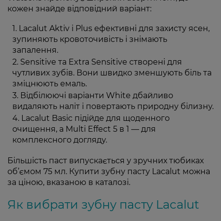
кожен знайде відповідний варіант:
Lacalut Aktiv і Plus
ефективні для захисту ясен,
зупиняють кровоточивість і знімають
запалення.
Sensitive та Extra Sensitive
створені для
чутливих зубів. Вони швидко зменшують біль та
зміцнюють емаль.
Відбілюючі варіанти White
дбайливо
видаляють наліт і повертають природну білизну.
Lacalut Basic
підійде для щоденного
очищення, а Multi Effect 5 в 1 — для
комплексного догляду.
Більшість паст випускається у зручних тюбиках
об’ємом 75 мл. Купити зубну пасту Lacalut можна
за ціною, вказаною в каталозі.
Як вибрати зубну пасту Lacalut