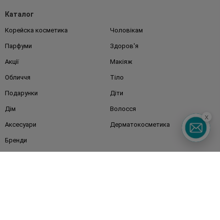
Каталог
Корейска косметика
Чоловікам
Парфуми
Здоров'я
Акції
Макіяж
Обличчя
Тіло
Подарунки
Діти
Дім
Волосся
x
Аксесуари
Дерматокосметика
Бренди
Клієнтам
Правила та умови
Магазини
Watsons Club
Подарункові сертифікати
Про Watsons
Кар'єра у Watsons