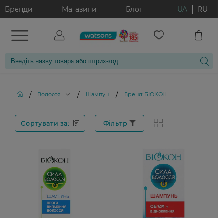
Бренди
Магазини
Блог
UA
RU
/
/
/
Волосся
Шампуні
Бренд: БІОКОН
Сортувати за:
Фільтр