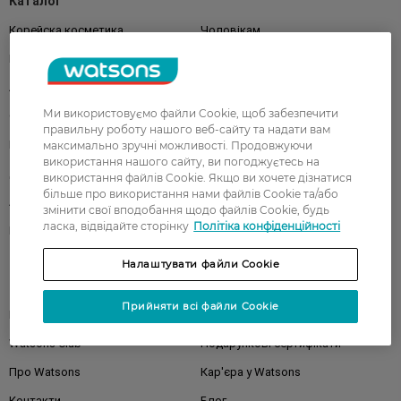
Каталог
Корейска косметика
Чоловікам
Парфуми
Здоров'я
Акції
Макіяж
Ми використовуємо файли Cookie, щоб забезпечити
Обличчя
Тіло
правильну роботу нашого веб-сайту та надати вам
Подарунки
Діти
максимально зручні можливості. Продовжуючи
використання нашого сайту, ви погоджуєтесь на
Дім
Волосся
використання файлів Cookie. Якщо ви хочете дізнатися
більше про використання нами файлів Cookie та/або
Аксесуари
Дерматокосметика
змінити свої вподобання щодо файлів Cookie, будь
ласка, відвідайте сторінку
Політіка конфіденційності
Бренди
Налаштувати файли Cookie
Клієнтам
Прийняти всі файли Cookie
Правила та умови
Магазини
Watsons Club
Подарункові сертифікати
Про Watsons
Кар'єра у Watsons
Контакти
Блог